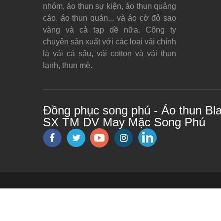
nhóm, áo thun sự kiện, áo thun quảng
cáo, áo thun quán... và áo cờ đỏ sao
vàng và cả tạp dề nữa. Công ty
chuyên sản xuất với các loại vải chính
là vải cá sấu, vải cotton và vải thun
lạnh, thun mè.
Đồng phục song phú - Áo thun Bl
SX TM DV May Mặc Song Phú
© Bản quyền thuộc về
dongphucsongphu.com
- Po