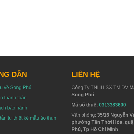
NG DẪN
LIÊN HỆ
ệu về Song Phú
Công Ty TNHH SX TM DV
M
Song Phú
n thanh toán
Mã số thuế:
0313383600
ách bảo hành
Văn phòng:
35/16 Nguyễn V
n tự thiết kế mẫu áo thun
phường Tân Thới Hòa, quậ
Phú, Tp Hồ Chí Minh