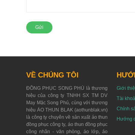
Gửi
VỀ CHÚNG TÔI
HƯỚ
ĐỒNG PHỤC SONG PHÚ là thương
Giới thi
hiệu của công ty TNHH SX TM DV
Tài khoả
May Mặc Song Phú, cùng với thương
Chính s
hiệu ÁO THUN BLAK (aothunblak.vn)
là công ty chuyên về sản xuất áo thun
Hướng dẫ
đồng phục công ty, áo thun đồng phục
công nhân - văn phòng, áo lớp, áo