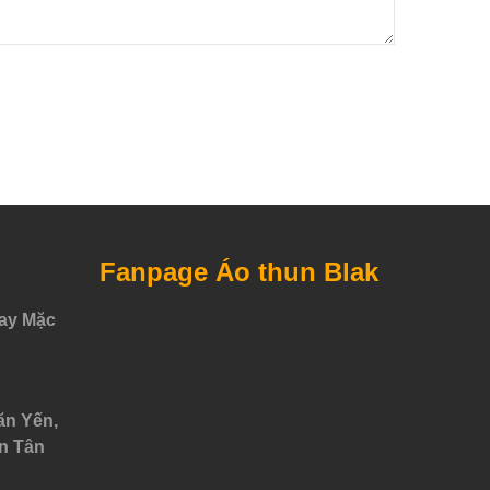
Fanpage Áo thun Blak
ay Mặc
ăn Yến,
n Tân