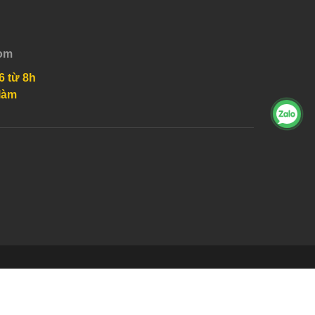
om
6 từ 8h
làm