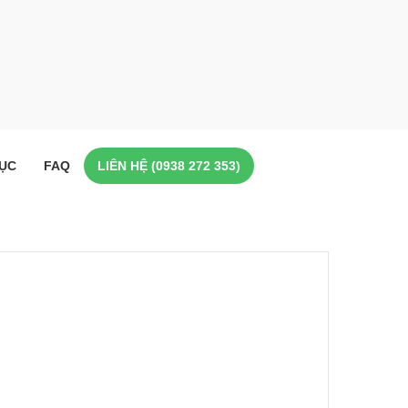
ỤC
FAQ
LIÊN HỆ (0938 272 353)