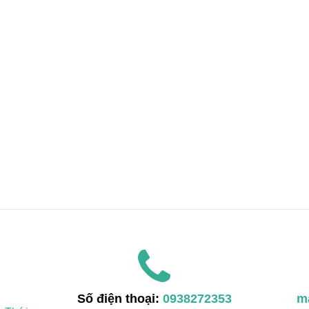
Số điện thoại:
0938272353
m