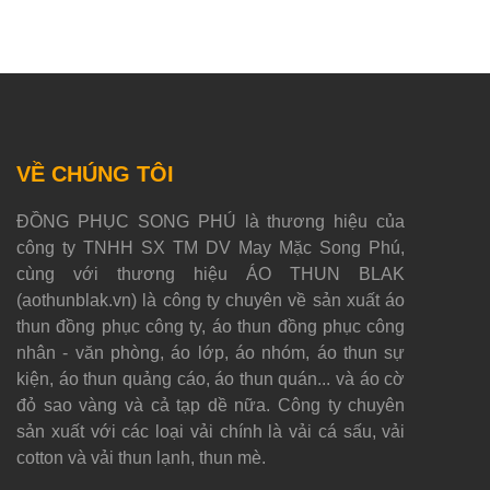
VỀ CHÚNG TÔI
ĐỒNG PHỤC SONG PHÚ là thương hiệu của
công ty TNHH SX TM DV May Mặc Song Phú,
cùng với thương hiệu ÁO THUN BLAK
(aothunblak.vn) là công ty chuyên về sản xuất áo
thun đồng phục công ty, áo thun đồng phục công
nhân - văn phòng, áo lớp, áo nhóm, áo thun sự
kiện, áo thun quảng cáo, áo thun quán... và áo cờ
đỏ sao vàng và cả tạp dề nữa. Công ty chuyên
sản xuất với các loại vải chính là vải cá sấu, vải
cotton và vải thun lạnh, thun mè.