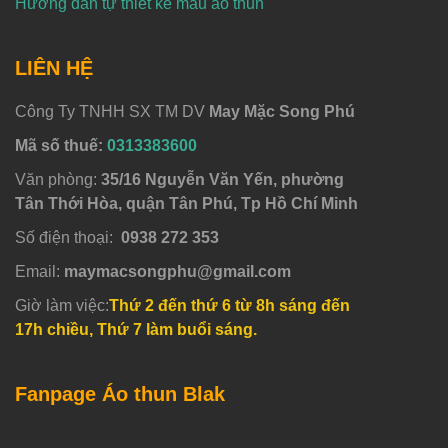
Hướng dẫn tự thiết kế mẫu áo thun
LIÊN HỆ
Công Ty TNHH SX TM DV
May Mặc Song Phú
Mã số thuế:
0313383600
Văn phòng:
35/16 Nguyễn Văn Yến, phường
Tân Thới Hòa, quận Tân Phú, Tp Hồ Chí Minh
Số điện thoại:
0938 272 353
Email:
maymacsongphu@gmail.com
Giờ làm việc:
Thứ 2 đến thứ 6 từ 8h sáng đến
17h chiều, Thứ 7 làm buổi sáng.
Fanpage Áo thun Blak