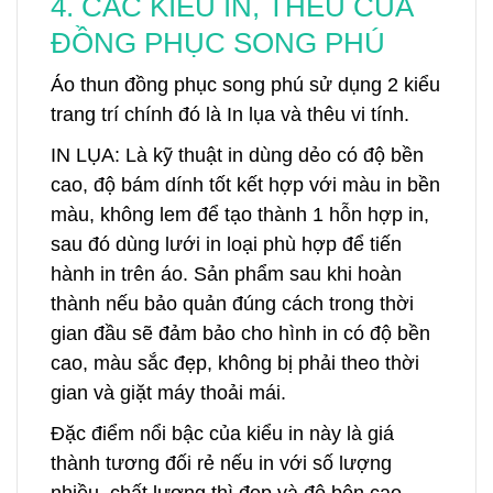
4. CÁC KIỂU IN, THÊU CỦA
ĐỒNG PHỤC SONG PHÚ
Áo thun đồng phục song phú sử dụng 2 kiểu
trang trí chính đó là In lụa và thêu vi tính.
IN LỤA: Là kỹ thuật in dùng dẻo có độ bền
cao, độ bám dính tốt kết hợp với màu in bền
màu, không lem để tạo thành 1 hỗn hợp in,
sau đó dùng lưới in loại phù hợp để tiến
hành in trên áo. Sản phẩm sau khi hoàn
thành nếu bảo quản đúng cách trong thời
gian đầu sẽ đảm bảo cho hình in có độ bền
cao, màu sắc đẹp, không bị phải theo thời
gian và giặt máy thoải mái.
Đặc điểm nổi bậc của kiểu in này là giá
thành tương đối rẻ nếu in với số lượng
nhiều, chất lượng thì đẹp và độ bên cao -