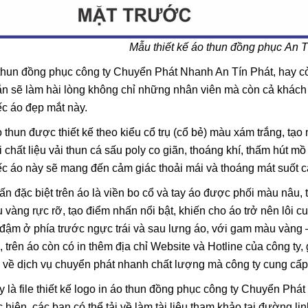
Mẫu thiết kế áo thun đồng phục An 
hun đồng phục công ty Chuyển Phát Nhanh An Tín Phát, hay còn
n sẽ làm hài lòng không chỉ những nhân viên mà còn cả khách 
c áo đẹp mắt này.
 thun được thiết kế theo kiểu cổ trụ (cổ bẻ) màu xám trắng, tạ
 chất liệu vải thun cá sấu poly co giãn, thoáng khí, thấm hút mồ
iếc áo này sẽ mang đến cảm giác thoải mái và thoáng mát suốt c
n đặc biệt trên áo là viền bo cổ và tay áo được phối màu nâu, 
 vàng rực rỡ, tạo điểm nhấn nổi bật, khiến cho áo trở nên lôi 
đậm ở phía trước ngực trái và sau lưng áo, với gam màu vàng 
, trên áo còn có in thêm địa chỉ Website và Hotline của công ty,
n về dịch vụ chuyển phát nhanh chất lượng mà công ty cung cấp
 là file thiết kế logo in áo thun đồng phục công ty Chuyển P
 hiện, các bạn có thể tải về làm tài liệu tham khảo tại đường 