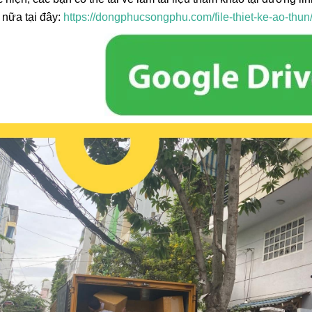
nữa tại đây:
https://dongphucsongphu.com/file-thiet-ke-ao-thun