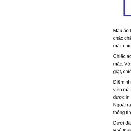
Mẫu áo t
chắc chắ
mặc chiế
Chiếc áo
mặc. Với
giặt, ch
Điểm nhấ
viền màu
được in 
Ngoài ra
thông ti
Dưới đây
Phú thực