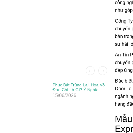
công ngh
như góp 
Công Ty 
chuyển p
bản tron
sự hài l
An Tín P
chuyển p
đáp ứng
Đặc biệt
Patch Ủi
Phúc Bất Trùng Lai, Họa Vô
Door To 
Đẹp, Sắc
Đơn Chí Là Gì? Ý Nghĩa
Thực Sự Của Câu Thành
15/06/2026
ngành ng
Ngữ Này
hàng đầu
Mẫu 
Exp