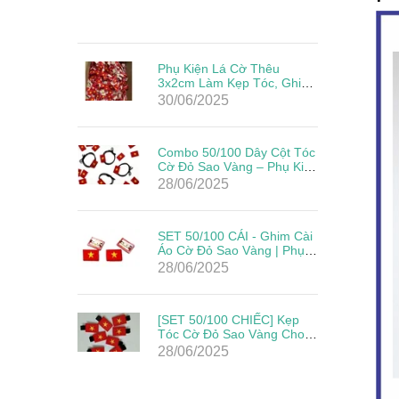
Phụ Kiện Lá Cờ Thêu
3x2cm Làm Kẹp Tóc, Ghim
Cài Đẹp Giá Rẻ Mừng Lễ
30/06/2025
Quốc Khánh
Combo 50/100 Dây Cột Tóc
Cờ Đỏ Sao Vàng – Phụ Kiện
Yêu Nước Cho Mẹ & Bé
28/06/2025
Mừng Quốc Khánh 2/9
SET 50/100 CÁI - Ghim Cài
Áo Cờ Đỏ Sao Vàng | Phụ
Kiện Yêu Nước Cho Ngày
28/06/2025
Lễ Lớn
[SET 50/100 CHIẾC] Kẹp
Tóc Cờ Đỏ Sao Vàng Cho
Bé – Phụ Kiện Mừng Quốc
28/06/2025
Khánh 2/9