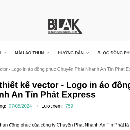
M
MẪU ÁO THUN
HƯỚNG DẪN
BLOG ĐỒNG PH
vector - Logo in áo đồng phục Chuyển Phát Nhanh An Tín Phát E
 thiết kế vector - Logo in áo đ
nh An Tín Phát Express
ng:
07/05/2024
Lượt xem:
759
hun đồng phục của công ty Chuyển Phát Nhanh An Tín Phát là sự