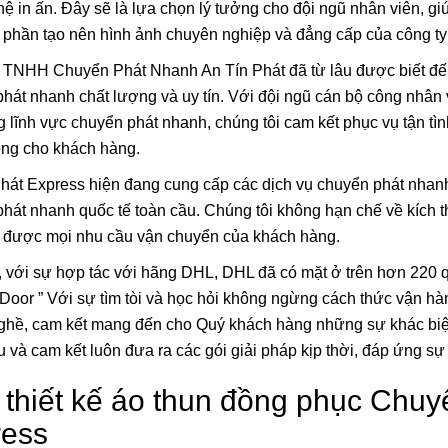
ệ in ấn. Đây sẽ là lựa chọn lý tưởng cho đội ngũ nhân viên, giú
phần tạo nên hình ảnh chuyên nghiệp và đẳng cấp của công ty
TNHH Chuyển Phát Nhanh An Tín Phát đã từ lâu được biết đến l
hát nhanh chất lượng và uy tín. Với đội ngũ cán bộ công nhân 
g lĩnh vực chuyển phát nhanh, chúng tôi cam kết phục vụ tận t
òng cho khách hàng.
hát Express hiện đang cung cấp các dịch vụ chuyển phát nhanh
hát nhanh quốc tế toàn cầu. Chúng tôi không hạn chế về kích 
 được mọi nhu cầu vận chuyển của khách hàng.
, với sự hợp tác với hãng DHL, DHL đã có mặt ở trên hơn 220 qu
Lá Cờ Thêu Mini – Patch Ủi
Phúc Bất Trùng La
Door ” Với sự tìm tòi và học hỏi không ngừng cách thức vận hà
Quốc Kỳ Việt Nam Đẹp, Sắc
Đơn Chí Là Gì? Ý
Nét
Thực Sự Của Câu
26/06/2025
15/06/2026
hề, cam kết mang đến cho Quý khách hàng những sự khác biệt. 
Ngữ Này
 và cam kết luôn đưa ra các gói giải pháp kịp thời, đáp ứng sự
thiết kế áo thun đồng phục Chuy
ress