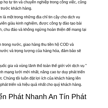
p họ tự tin và chuyên nghiệp trong công việc, cũng
 trước khách hàng.
à một trong những địa chỉ tin cậy cho dịch vụ
viên giàu kinh nghiệm, được công ty đào tạo bài
ình, chu đáo và không ngừng hoàn thiện để mang lại
 trong nước, giao hàng thu tiền hộ COD và
thước và trọng lượng của hàng hóa, đảm bảo sẽ
ốc gia và vùng lãnh thổ toàn thế giới với dịch vụ ”
i, Họa Vô
Lá Cờ Thêu Mini – Patch Ủi
nh mạng lưới mới nhất, nâng cao tư duy phát triển
 Nghĩa
Quốc Kỳ Việt Nam Đẹp, Sắc
 Thành
Nét
26/06/2025
Chúng tôi luôn đặt lợi ích của khách hàng lên
 phát triển và hiệu quả nhất cho quý khách hàng.
ển Phát Nhanh An Tín Phát