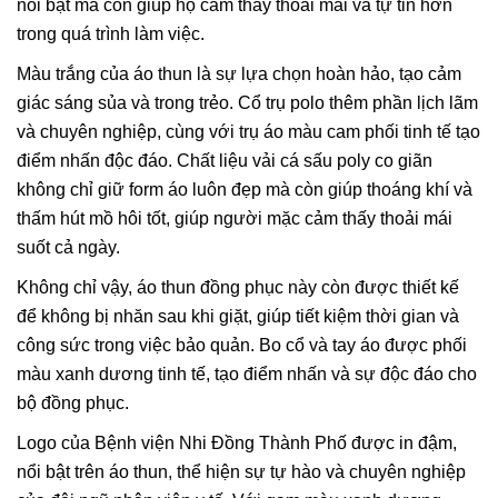
nổi bật mà còn giúp họ cảm thấy thoải mái và tự tin hơn
trong quá trình làm việc.
Màu trắng của áo thun là sự lựa chọn hoàn hảo, tạo cảm
giác sáng sủa và trong trẻo. Cổ trụ polo thêm phần lịch lãm
và chuyên nghiệp, cùng với trụ áo màu cam phối tinh tế tạo
điểm nhấn độc đáo. Chất liệu vải cá sấu poly co giãn
không chỉ giữ form áo luôn đẹp mà còn giúp thoáng khí và
thấm hút mồ hôi tốt, giúp người mặc cảm thấy thoải mái
suốt cả ngày.
Không chỉ vậy, áo thun đồng phục này còn được thiết kế
để không bị nhăn sau khi giặt, giúp tiết kiệm thời gian và
công sức trong việc bảo quản. Bo cổ và tay áo được phối
màu xanh dương tinh tế, tạo điểm nhấn và sự độc đáo cho
bộ đồng phục.
Logo của Bệnh viện Nhi Đồng Thành Phố được in đậm,
nổi bật trên áo thun, thể hiện sự tự hào và chuyên nghiệp