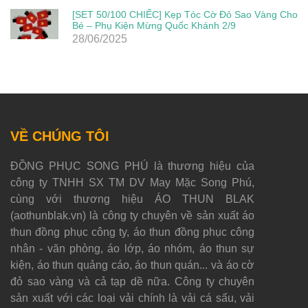
[SET 50/100 CHIẾC] Kẹp Tóc Cờ Đỏ Sao Vàng Cho
Bé – Phụ Kiện Mừng Quốc Khánh 2/9
28/06/2025
VỀ CHÚNG TÔI
ĐỒNG PHỤC SONG PHÚ là thương hiệu của
công ty TNHH SX TM DV May Mặc Song Phú,
cùng với thương hiệu ÁO THUN BLAK
(aothunblak.vn) là công ty chuyên về sản xuất áo
thun đồng phục công ty, áo thun đồng phục công
nhân - văn phòng, áo lớp, áo nhóm, áo thun sự
kiện, áo thun quảng cáo, áo thun quán... và áo cờ
đỏ sao vàng và cả tạp dề nữa. Công ty chuyên
sản xuất với các loại vải chính là vải cá sấu, vải