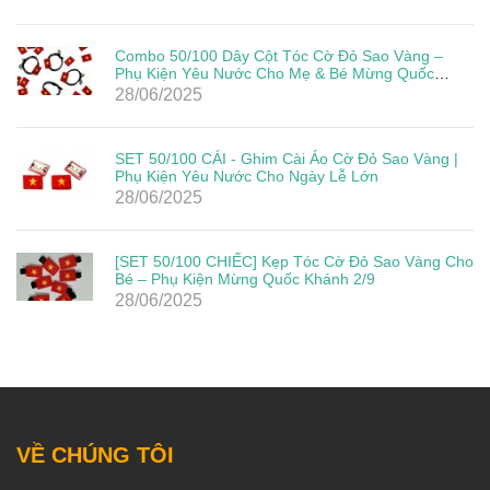
Combo 50/100 Dây Cột Tóc Cờ Đỏ Sao Vàng –
Phụ Kiện Yêu Nước Cho Mẹ & Bé Mừng Quốc
Khánh 2/9
28/06/2025
SET 50/100 CÁI - Ghim Cài Áo Cờ Đỏ Sao Vàng |
Phụ Kiện Yêu Nước Cho Ngày Lễ Lớn
28/06/2025
[SET 50/100 CHIẾC] Kẹp Tóc Cờ Đỏ Sao Vàng Cho
Bé – Phụ Kiện Mừng Quốc Khánh 2/9
28/06/2025
VỀ CHÚNG TÔI