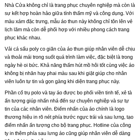
Nhà Cửa không chỉ là trang phục chuyên nghiệp mà còn là
sự kết hợp hoàn hảo giữa tính thẩm mỹ và công dụng. Với
màu xám đặc trưng, mẫu áo thun này không chỉ tôn lên vẻ
lịch lãm mà còn dễ phối hợp với nhiều phong cách trang
phục khác nhau.
Vải cá sấu poly co giãn của áo thun giúp nhân viên dễ chịu
và thoải mái trong suốt quá trình làm việc, đặc biệt là trong
ngày hè oi bức. Khả năng thấm hút mồ hôi tốt cùng việc áo
không bị nhăn hay phai màu sau khi giặt giúp cho nhân
viên luôn tự tin và gọn gàng khi diện trang phục này.
Phần cổ trụ polo và tay áo được bo phối viền tinh tế, xẻ tà
ấn tượng giúp nhấn nhá đến sự chuyên nghiệp và sự tự
tin của các nhân viên. Điểm nhấn của áo chính là logo
thương hiệu in rõ nét phía trước ngực trái và sau lưng, tạo
điểm nhấn ấn tượng cho bộ trang phục. Hotline của công
ty in thêm phía sau lưng áo cũng giúp nhân viên dễ dàng