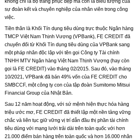
không chỉ là bộ trang phục đẹp mà còn là biểu tượng của
sự đoàn kết và chuyên nghiệp của nhân viên trong công
việc.
Tiền thân là Khối Tín dụng tiêu dùng trực thuộc Ngân hàng
TMCP Việt Nam Thịnh Vượng (VPBank), FE CREDIT đã
chuyển đổi từ Khối Tín dụng tiêu dùng của VPBank sang
một pháp nhân độc lập với tên gọi Công ty Tài chính
TNHH MTV Ngân hàng Việt Nam Thịnh Vượng (hay còn
gọi là FE CREDIT) vào tháng 02/2015. Sau đó, vào tháng
10/2021, VPBank đã bán 49% vốn của FE CREDIT cho
SMBCCF, một công ty con của tập đoàn Sumitomo Mitsui
Financial Group của Nhật Bản.
Sau 12 năm hoạt động, với sứ mệnh hiện thực hóa hàng
triệu ước mơ, FE CREDIT đã thiết lập một nền tảng vững
chắc và liên tục giữ vững vị trí dẫn đầu thị phần tài chính
tiêu dùng với mạng lưới trải dài trên toàn quốc với hơn
21.000 điểm bán hàng trên toàn quốc và hơn 16.000 nhân