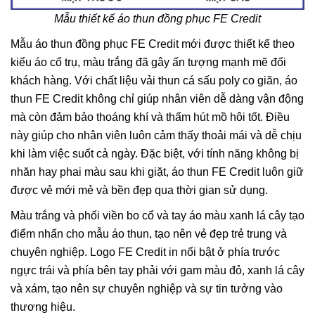
Mẫu thiết kế áo thun đồng phục FE Credit
Mẫu áo thun đồng phục FE Credit mới được thiết kế theo
kiểu áo cổ trụ, màu trắng đã gây ấn tượng mạnh mẽ đối
khách hàng. Với chất liệu vải thun cá sấu poly co giãn, áo
thun FE Credit không chỉ giúp nhân viên dễ dàng vận động
mà còn đảm bảo thoáng khí và thấm hút mồ hôi tốt. Điều
này giúp cho nhân viên luôn cảm thấy thoải mái và dễ chịu
khi làm việc suốt cả ngày. Đặc biệt, với tính năng không bị
nhăn hay phai màu sau khi giặt, áo thun FE Credit luôn giữ
được vẻ mới mẻ và bền đẹp qua thời gian sử dụng.
Màu trắng và phối viền bo cổ và tay áo màu xanh lá cây tạo
điểm nhấn cho mẫu áo thun, tạo nên vẻ đẹp trẻ trung và
chuyên nghiệp. Logo FE Credit in nổi bật ở phía trước
ngực trái và phía bên tay phải với gam màu đỏ, xanh lá cây
và xám, tạo nên sự chuyên nghiệp và sự tin tưởng vào
thương hiệu.