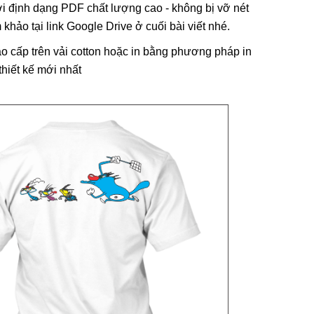
ưới định dạng PDF chất lượng cao - không bị vỡ nét
 khảo tại link Google Drive ở cuối bài viết nhé.
ao cấp trên vải cotton hoặc in bằng phương pháp in
thiết kế mới nhất
i, Họa Vô
Lá Cờ Thêu Mini – Patch Ủi
 Nghĩa
Quốc Kỳ Việt Nam Đẹp, Sắc
 Thành
Nét
26/06/2025