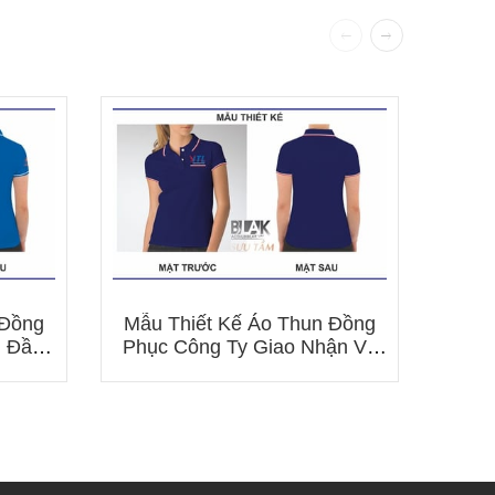
Mẫu
Phụ
 Đồng
Mẫu Thiết Kế Áo Thun Đồng
n Đầu
Phục Công Ty Giao Nhận Và
Vận Chuyển Indo Trần (ITL)