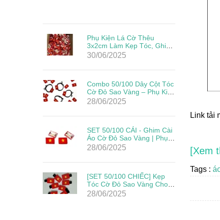
Phụ Kiện Lá Cờ Thêu
3x2cm Làm Kẹp Tóc, Ghim
Cài Đẹp Giá Rẻ Mừng Lễ
30/06/2025
Quốc Khánh
Combo 50/100 Dây Cột Tóc
Cờ Đỏ Sao Vàng – Phụ Kiện
Yêu Nước Cho Mẹ & Bé
28/06/2025
Mừng Quốc Khánh 2/9
Link tải 
SET 50/100 CÁI - Ghim Cài
Áo Cờ Đỏ Sao Vàng | Phụ
Kiện Yêu Nước Cho Ngày
28/06/2025
[Xem t
Lễ Lớn
Tags :
á
[SET 50/100 CHIẾC] Kẹp
Tóc Cờ Đỏ Sao Vàng Cho
Bé – Phụ Kiện Mừng Quốc
28/06/2025
Khánh 2/9