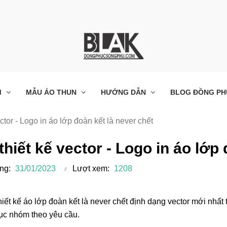
M
MẪU ÁO THUN
HƯỚNG DẪN
BLOG ĐỒNG PH
ector - Logo in áo lớp đoàn kết là never chết
 thiết kế vector - Logo in áo lớp
ng:
31/01/2023
Lượt xem:
1208
 thiết kế áo lớp đoàn kết là never chết định dạng vector mới nhấ
ục nhóm theo yêu cầu.