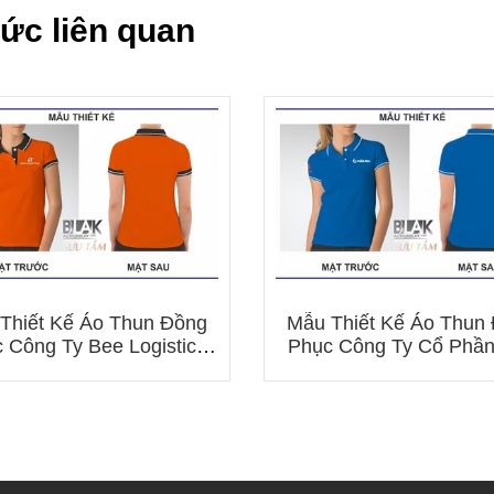
tức liên quan
Thiết Kế Áo Thun Đồng
Mẫu Thiết Kế Áo Thun
 Công Ty Bee Logistics
Phục Công Ty Cổ Phầ
Mới Nhất
Tư Ô Tô Hải Âu