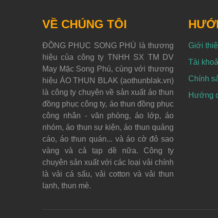
VỀ CHÚNG TÔI
HƯỚ
ĐỒNG PHỤC SONG PHÚ là thương
Giới thi
hiệu của công ty TNHH SX TM DV
Tài khoả
May Mặc Song Phú, cùng với thương
Chính s
hiệu ÁO THUN BLAK (aothunblak.vn)
là công ty chuyên về sản xuất áo thun
Hướng dẫ
đồng phục công ty, áo thun đồng phục
công nhân - văn phòng, áo lớp, áo
nhóm, áo thun sự kiện, áo thun quảng
cáo, áo thun quán... và áo cờ đỏ sao
vàng và cả tạp dề nữa. Công ty
chuyên sản xuất với các loại vải chính
là vải cá sấu, vải cotton và vải thun
lạnh, thun mè.