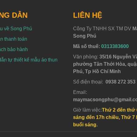
NG DẪN
LIÊN HỆ
ệu về Song Phú
Công Ty TNHH SX TM DV
M
Song Phú
n thanh toán
Mã số thuế:
0313383600
ách bảo hành
Văn phòng:
35/16 Nguyễn V
n tự thiết kế mẫu áo thun
phường Tân Thới Hòa, quậ
Phú, Tp Hồ Chí Minh
Số điện thoại:
0938 272 353
Email:
maymacsongphu@gmail.c
Giờ làm việc:
Thứ 2 đến thứ 
sáng đến 17h chiều, Thứ 7 
buổi sáng.