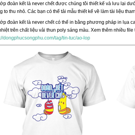
ớp đoàn kết là never chết được chúng tôi thiết kế và lưu lại d
g to thu nhỏ. Các bạn có thể tải mẫu thiết kế về làm tài liệu tham
ớp đoàn kết là never chết có thể in bằng phương pháp in lụa c
hiệt trên chất liệu vải thun poly sáng màu. Xem thêm nhiều file 
s://dongphucsongphu.com/tag/tin-tuc/ao-lop
Lá Cờ Thêu Mini – Patch Ủi
Phúc Bất Trùng La
Quốc Kỳ Việt Nam Đẹp, Sắc
Đơn Chí Là Gì? Ý
Nét
Thực Sự Của Câu
26/06/2025
15/06/2026
Ngữ Này