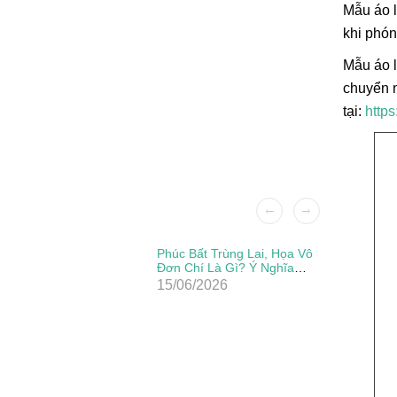
Mẫu áo l
khi phón
Mẫu áo l
chuyển n
tại:
http
Patch Ủi
Phúc Bất Trùng Lai, Họa Vô
Đẹp, Sắc
Đơn Chí Là Gì? Ý Nghĩa
Thực Sự Của Câu Thành
15/06/2026
Ngữ Này