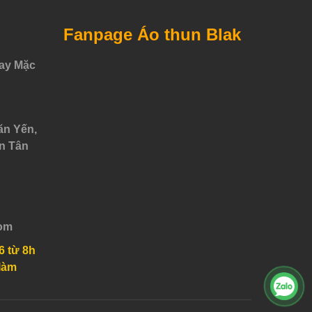
Fanpage Áo thun Blak
ay Mặc
ăn Yến,
n Tân
om
6 từ 8h
làm