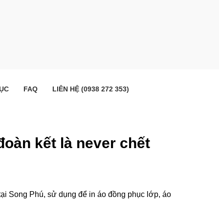
ỤC
FAQ
LIÊN HỆ (0938 272 353)
 đoàn kết là never chết
t tại Song Phú, sử dụng để in áo đồng phục lớp, áo