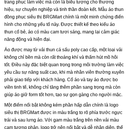
trang phục làm việc mà còn là biểu tượng cho thương
hiệu, sự chuyên nghiệp và tinh thần đoàn kết. Mẫu áo thun
đồng phục siêu thị BRGMart chính là một minh chứng điển
hình cho những yếu tố này. Được thiết kế theo kiểu áo
thun cổ bẻ, áo có màu cam tươi sáng, mang lại cảm giác
năng động và hiện đại.
Áo được may từ vải thun cá sấu poly cao cấp, một loại vải
không chỉ bền mà còn rất thoáng khí và thấm hút mồ hôi
tốt. Điều này đặc biệt quan trọng trong môi trường làm việc
yêu cầu sự năng suất cao, khi mà nhân viên thường xuyên
phải giao tiếp với khách hàng. Cổ áo và tay áo được bo
viền tinh tế, không chỉ tăng thêm phần sang trọng mà còn
giúp áo giữ form tốt hơn, tạo sự gọn gàng cho người mặc.
Một điểm nổi bật không kém phần hấp dẫn chính là logo
siêu thị BRGMart được in màu trắng to rõ phía trước ngực
trái và sau lưng áo. Với gam màu trắng trên nền vải màu
cam tương phản, logo trở nên nổi bật và dễ nhận diện, thể