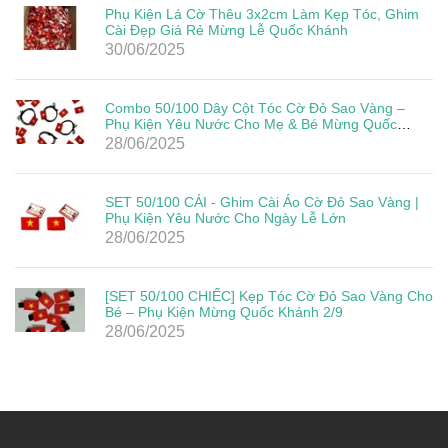
Phụ Kiện Lá Cờ Thêu 3x2cm Làm Kẹp Tóc, Ghim
Cài Đẹp Giá Rẻ Mừng Lễ Quốc Khánh
30/06/2025
Combo 50/100 Dây Cột Tóc Cờ Đỏ Sao Vàng –
Phụ Kiện Yêu Nước Cho Mẹ & Bé Mừng Quốc
Khánh 2/9
28/06/2025
SET 50/100 CÁI - Ghim Cài Áo Cờ Đỏ Sao Vàng |
Phụ Kiện Yêu Nước Cho Ngày Lễ Lớn
28/06/2025
[SET 50/100 CHIẾC] Kẹp Tóc Cờ Đỏ Sao Vàng Cho
Bé – Phụ Kiện Mừng Quốc Khánh 2/9
28/06/2025