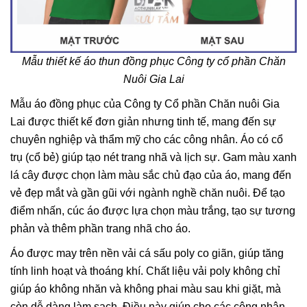
Mẫu thiết kế áo thun đồng phục Công ty cổ phần Chăn
Nuôi Gia Lai
Mẫu áo đồng phục của Công ty Cổ phần Chăn nuôi Gia
Lai được thiết kế đơn giản nhưng tinh tế, mang đến sự
chuyên nghiệp và thẩm mỹ cho các công nhân. Áo có cổ
trụ (cổ bẻ) giúp tạo nét trang nhã và lịch sự. Gam màu xanh
lá cây được chọn làm màu sắc chủ đạo của áo, mang đến
vẻ đẹp mắt và gần gũi với ngành nghề chăn nuôi. Để tạo
điểm nhấn, cúc áo được lựa chọn màu trắng, tạo sự tương
phản và thêm phần trang nhã cho áo.
Áo được may trên nền vải cá sấu poly co giãn, giúp tăng
tính linh hoạt và thoáng khí. Chất liệu vải poly không chỉ
giúp áo không nhăn và không phai màu sau khi giặt, mà
còn dễ dàng làm sạch. Điều này giúp cho các công nhân