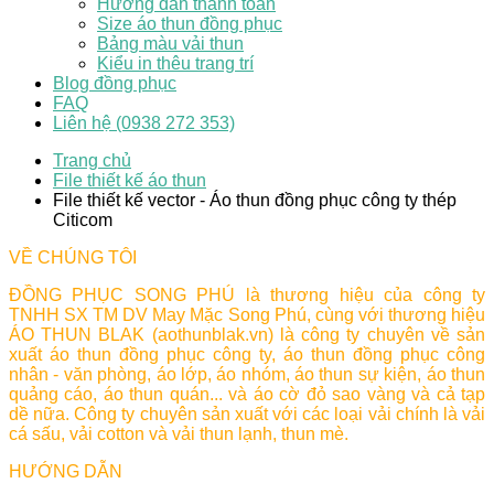
Hướng dẫn thanh toán
Size áo thun đồng phục
Bảng màu vải thun
Kiểu in thêu trang trí
Blog đồng phục
FAQ
Liên hệ (0938 272 353)
Trang chủ
File thiết kế áo thun
File thiết kế vector - Áo thun đồng phục công ty thép
Citicom
VỀ CHÚNG TÔI
ĐỒNG PHỤC SONG PHÚ là thương hiệu của công ty
TNHH SX TM DV May Mặc Song Phú, cùng với thương hiệu
ÁO THUN BLAK (aothunblak.vn) là công ty chuyên về sản
xuất áo thun đồng phục công ty, áo thun đồng phục công
nhân - văn phòng, áo lớp, áo nhóm, áo thun sự kiện, áo thun
quảng cáo, áo thun quán... và áo cờ đỏ sao vàng và cả tạp
dề nữa. Công ty chuyên sản xuất với các loại vải chính là vải
cá sấu, vải cotton và vải thun lạnh, thun mè.
HƯỚNG DẪN