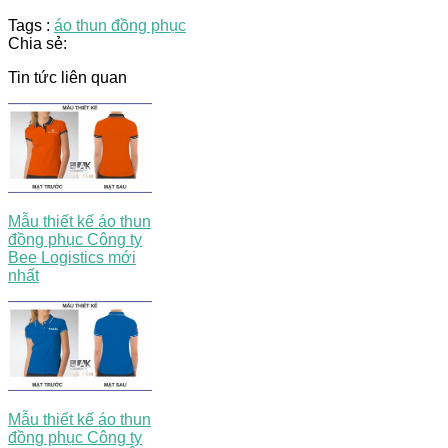
Tags :
áo thun đồng phục
Chia sẻ:
Tin tức liên quan
Mẫu thiết kế áo thun
đồng phục Công ty
Bee Logistics mới
nhất
Mẫu thiết kế áo thun
đồng phục Công ty