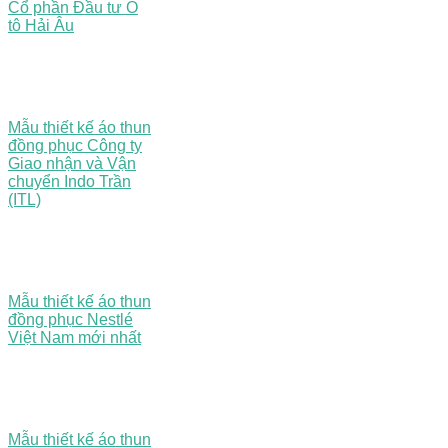
Cổ phần Đầu tư Ô
tô Hải Âu
Mẫu thiết kế áo thun
đồng phục Công ty
Giao nhận và Vận
chuyển Indo Trần
(ITL)
Mẫu thiết kế áo thun
đồng phục Nestlé
Việt Nam mới nhất
Mẫu thiết kế áo thun