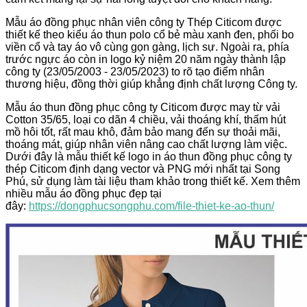
Mẫu áo đồng phục nhân viên công ty Thép Citicom được
thiết kế theo kiểu áo thun polo cổ bẻ màu xanh đen, phối bo
viền cổ và tay áo vô cùng gọn gàng, lịch sự. Ngoài ra, phía
trước ngực áo còn in logo kỷ niệm 20 năm ngày thành lập
công ty (23/05/2003 - 23/05/2023) to rõ tạo điểm nhân
thương hiệu, đồng thời giúp khẳng định chất lượng Công ty.
Mẫu áo thun đồng phục công ty Citicom được may từ vải
Cotton 35/65, loại co dãn 4 chiều, vải thoáng khí, thấm hút
mồ hôi tốt, rất mau khô, đảm bảo mang đến sự thoải mãi,
thoáng mát, giúp nhân viên nâng cao chất lượng làm việc.
Dưới đây là mẫu thiết kế logo in áo thun đồng phục công ty
thép Citicom định dạng vector và PNG mới nhất tại Song
Phú, sử dụng làm tài liệu tham khảo trong thiết kế. Xem thêm
nhiều mẫu áo đồng phục đẹp tại
đây:
https://dongphucsongphu.com/file-thiet-ke-ao-thun/