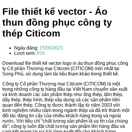
File thiết kế vector - Áo
thun đồng phục công ty
thép Citicom
Ngày đăng:
15/06/2023
Lượt xem:
824
Download file thiết kế vector logo in áo thun đồng phục công
ty Cổ phần Thương mại Citicom (CITICOM) mới nhất tại
Song Phú, sử dụng làm tài liệu tham khảo trong thiết kế.
Công ty Cổ phần Thương mại Citicom (CITICOM) là một
trong những công ty hàng đầu tại Việt Nam chuyên sản xuất
và kinh doanh các sản phẩm thép như ống thép, tấm thép,
dây thép, thép hình, thép xây dựng và các sản phẩm liên
quan đến thép. Công ty được thành lập từ năm 2003 với
kinh nghiệm nhiều năm trong ngành thép và đã trở thành một
đối tác đáng tin cậy của nhiều khách hàng trong và ngoài
nước. Với tiêu chí “chất lượng sản phẩm là uy tín của chúng
tôi”, công ty luôn đặt chất lượng sản phẩm lên hàng đầu và
cam kết mang lại sự hài lòng tuyệt đối cho khách hàng.