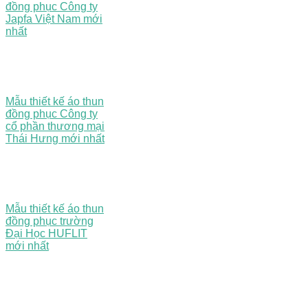
đồng phục Công ty
Japfa Việt Nam mới
nhất
Mẫu thiết kế áo thun
đồng phục Công ty
cổ phần thương mại
Thái Hưng mới nhất
Mẫu thiết kế áo thun
đồng phục trường
Đại Học HUFLIT
mới nhất