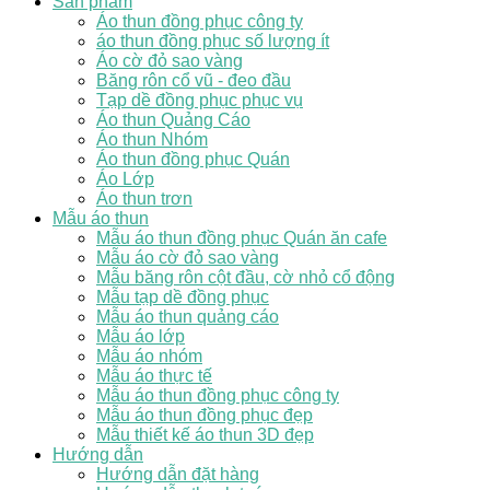
Sản phẩm
Áo thun đồng phục công ty
áo thun đồng phục số lượng ít
Áo cờ đỏ sao vàng
Băng rôn cổ vũ - đeo đầu
Tạp dề đồng phục phục vụ
Áo thun Quảng Cáo
Áo thun Nhóm
Áo thun đồng phục Quán
Áo Lớp
Áo thun trơn
Mẫu áo thun
Mẫu áo thun đồng phục Quán ăn cafe
Mẫu áo cờ đỏ sao vàng
Mẫu băng rôn cột đầu, cờ nhỏ cổ động
Mẫu tạp dề đồng phục
Mẫu áo thun quảng cáo
Mẫu áo lớp
Mẫu áo nhóm
Mẫu áo thực tế
Mẫu áo thun đồng phục công ty
Mẫu áo thun đồng phục đẹp
Mẫu thiết kế áo thun 3D đẹp
Hướng dẫn
Hướng dẫn đặt hàng