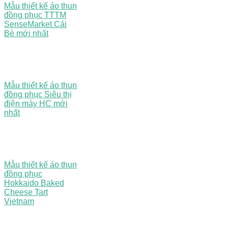
Mẫu thiết kế áo thun
đồng phục TTTM
SenseMarket Cái
Bè mới nhất
Mẫu thiết kế áo thun
đồng phục Siêu thị
điện máy HC mới
nhất
Mẫu thiết kế áo thun
đồng phục
Hokkaido Baked
Cheese Tart
Vietnam