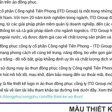
 ấn trên áo đồng phục.
cổ phần Công nghệ Tiên Phong (ITD Group) là một trong những
Việt Nam. Với hơn 20 năm kinh nghiệm trong ngành, ITD Group
ng, từ các giải pháp phần mềm quản lý doanh nghiệp, đến các 
thông tin và cả giải pháp dành cho ngành logistics. ITD Group 
 ngoài nước, và được đánh giá cao về chất lượng sản phẩm và 
ồng phục công ty cổ phần Công nghệ Tiên Phong – ITD Group đ
ang phong cách vô cùng trẻ trung, năng động, bo viền gọn gà
u trắng - đỏ nổi bật, giúp khẳng định uy tín và chất lượng dịch 
 sử dụng may áo thun đồng phục công ty Công nghệ Tiên Phong
Lá Cờ Thêu Mini – Patch Ủi
Phúc Bất Trùng La
m hút mồ hôi tốt, mau khô, đảm bảo mang đến sự thoải mãi, thoá
Quốc Kỳ Việt Nam Đẹp, Sắc
Đơn Chí Là Gì? Ý
Nét
Thực Sự Của Câu
26/06/2025
15/06/2026
 là file thiết kế logo in áo thun đồng phục công ty ITD Group
Ngữ Này
hể tải về làm tài liệu tham khảo tại đường link dưới đây. Xem 
ps://dongphucsongphu.com/file-thiet-ke-ao-thun/