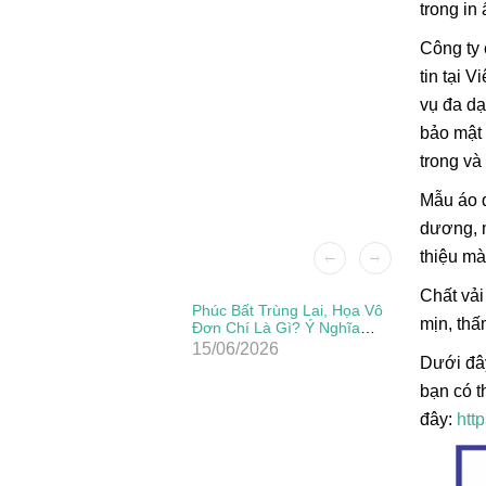
trong in
Công ty 
tin tại 
vụ đa dạ
bảo mật 
trong và
Mẫu áo đ
dương, m
thiệu mà
Chất vải
Patch Ủi
Phúc Bất Trùng Lai, Họa Vô
mịn, thấ
Đẹp, Sắc
Đơn Chí Là Gì? Ý Nghĩa
Thực Sự Của Câu Thành
15/06/2026
Ngữ Này
Dưới đây
bạn có t
đây:
htt