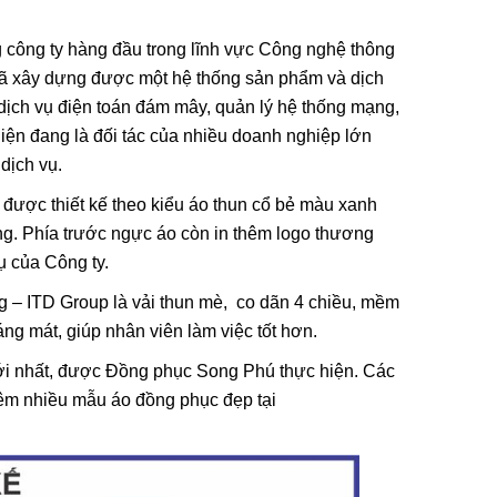
 công ty hàng đầu trong lĩnh vực Công nghệ thông
 đã xây dựng được một hệ thống sản phẩm và dịch
dịch vụ điện toán đám mây, quản lý hệ thống mạng,
hiện đang là đối tác của nhiều doanh nghiệp lớn
dịch vụ.
ược thiết kế theo kiểu áo thun cổ bẻ màu xanh
ng. Phía trước ngực áo còn in thêm logo thương
vụ của Công ty.
 – ITD Group là vải thun mè, co dãn 4 chiều, mềm
i, Họa Vô
Lá Cờ Thêu Mini – Patch Ủi
ng mát, giúp nhân viên làm việc tốt hơn.
 Nghĩa
Quốc Kỳ Việt Nam Đẹp, Sắc
 Thành
Nét
26/06/2025
 mới nhất, được Đồng phục Song Phú thực hiện. Các
thêm nhiều mẫu áo đồng phục đẹp tại