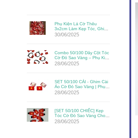
Phụ Kiện Lá Cờ Thêu
3x2cm Làm Kẹp Tóc, Ghim
Cài Đẹp Giá Rẻ Mừng Lễ
30/06/2025
Quốc Khánh
Combo 50/100 Dây Cột Tóc
Cờ Đỏ Sao Vàng – Phụ Kiện
Yêu Nước Cho Mẹ & Bé
28/06/2025
Mừng Quốc Khánh 2/9
SET 50/100 CÁI - Ghim Cài
Áo Cờ Đỏ Sao Vàng | Phụ
Kiện Yêu Nước Cho Ngày
28/06/2025
Lễ Lớn
[SET 50/100 CHIẾC] Kẹp
Tóc Cờ Đỏ Sao Vàng Cho
Bé – Phụ Kiện Mừng Quốc
28/06/2025
Khánh 2/9