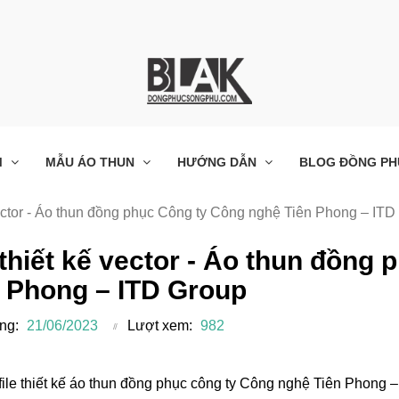
M
MẪU ÁO THUN
HƯỚNG DẪN
BLOG ĐỒNG PH
vector - Áo thun đồng phục Công ty Công nghệ Tiên Phong – ITD
 thiết kế vector - Áo thun đồng
n Phong – ITD Group
ng:
21/06/2023
Lượt xem:
982
file thiết kế áo thun đồng phục công ty Công nghệ Tiên Phong 