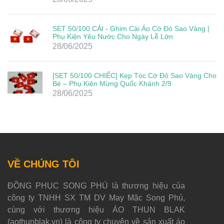
SET 50/100 CÁI - Ghim Cài Áo Cờ Đỏ Sao Vàng |
Phụ Kiện Yêu Nước Cho Ngày Lễ Lớn
28/06/2025
[SET 50/100 CHIẾC] Kẹp Tóc Cờ Đỏ Sao Vàng Cho
Bé – Phụ Kiện Mừng Quốc Khánh 2/9
28/06/2025
VỀ CHÚNG TÔI
ĐỒNG PHỤC SONG PHÚ là thương hiệu của
công ty TNHH SX TM DV May Mặc Song Phú,
cùng với thương hiệu ÁO THUN BLAK
(aothunblak.vn) là công ty chuyên về sản xuất áo