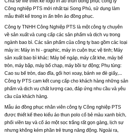
Chia sẻ file thiết kế logo in áo thun đồng phục công ty
Công nghiệp PTS mới nhất tại Song Phú, sử dụng làm
mẫu thiết kế trong in ấn trên áo đồng phục.
Công ty TNHH Công Nghiệp PTS là một công ty chuyên
về sản xuất và cung cấp các sản phẩm và dịch vụ trong
ngành bao bì. Các sản phẩm của công ty bao gồm các loại
máy in: Máy in hi - graphic, máy in cuộn trục vệ tinh; Máy
sản xuất bao bì khác: Máy bế ngáp, máy cắt khe, máy bế
tròn, máy bập, máy bổ chạp, máy bồi tự động; Phụ tùng:
Cao su bế tròn, dao đĩa, gối hơi xoay, bánh xe đè giấy,...
Công ty PTS cam kết cung cấp cho khách hàng những sản
phẩm và dịch vụ chất lượng cao, đáp ứng nhu cầu và yêu
cầu của khách hàng.
Mẫu áo đồng phục nhân viên công ty Công nghiệp PTS
được thiết kế theo kiểu áo thun polo cổ bẻ màu xanh bích,
phối viền tay và cổ áo một sọc trắng rất gọn gàng, lịch sự
nhưng không kém phần trẻ trung năng động. Ngoài ra,