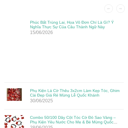
Phúc Bất Trùng Lai, Họa Vô Đơn Chí Là Gì? Ý
Nghĩa Thực Sự Của Câu Thành Ngữ Này
15/06/2026
Phụ Kiện Lá Cờ Thêu 3x2cm Làm Kẹp Tóc, Ghim
Cài Đẹp Giá Rẻ Mừng Lễ Quốc Khánh
30/06/2025
Combo 50/100 Dây Cột Tóc Cờ Đỏ Sao Vàng –
Phụ Kiện Yêu Nước Cho Mẹ & Bé Mừng Quốc
Khánh 2/9
28/06/2025