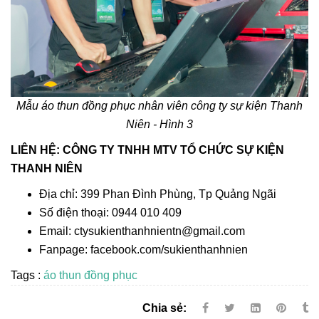
Mẫu áo thun đồng phục nhân viên công ty sự kiện Thanh
Niên - Hình 3
LIÊN HỆ: CÔNG TY TNHH MTV TỔ CHỨC SỰ KIỆN
THANH NIÊN
Địa chỉ: 399 Phan Đình Phùng, Tp Quảng Ngãi
Số điện thoại: 0944 010 409
Email: ctysukienthanhnientn@gmail.com
Fanpage: facebook.com/sukienthanhnien
Tags :
áo thun đồng phục
Chia sẻ: