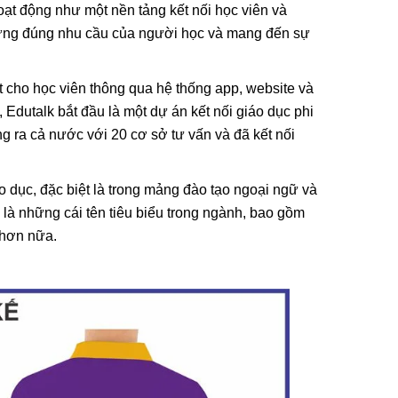
hoạt động như một nền tảng kết nối học viên và
áp ứng đúng nhu cầu của người học và mang đến sự
ất cho học viên thông qua hệ thống app, website và
 Edutalk bắt đầu là một dự án kết nối giáo dục phi
ng ra cả nước với 20 cơ sở tư vấn và đã kết nối
o dục, đặc biệt là trong mảng đào tạo ngoại ngữ và
 là những cái tên tiêu biểu trong ngành, bao gồm
 hơn nữa.
i, Họa Vô
Lá Cờ Thêu Mini – Patch Ủi
 Nghĩa
Quốc Kỳ Việt Nam Đẹp, Sắc
 Thành
Nét
26/06/2025