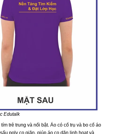
hêu
óc, Ghim
ừng Lễ
 Cột Tóc
 Phụ Kiện
 & Bé
 2/9
Ghim Cài
g | Phụ
o Ngày
C] Kẹp
àng Cho
c Edutalk
ng Quốc
m trẻ trung và nổi bật. Áo có cổ trụ và bo cổ áo
ấu poly co giãn, giúp áo co dãn linh hoạt và