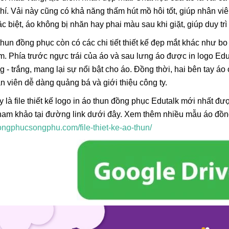
hí. Vải này cũng có khả năng thấm hút mồ hôi tốt, giúp nhân viê
c biệt, áo không bị nhăn hay phai màu sau khi giặt, giúp duy t
hun đồng phục còn có các chi tiết thiết kế đẹp mắt khác như bo 
. Phía trước ngực trái của áo và sau lưng áo được in logo Edut
 - trắng, mang lại sự nổi bật cho áo. Đồng thời, hai bên tay áo
n viên dễ dàng quảng bá và giới thiệu công ty.
 là file thiết kế logo in áo thun đồng phục Edutalk mới nhất đư
 tham khảo tại đường link dưới đây. Xem thêm nhiều mẫu áo đồn
dongphucsongphu.com/file-thiet-ke-ao-thun/