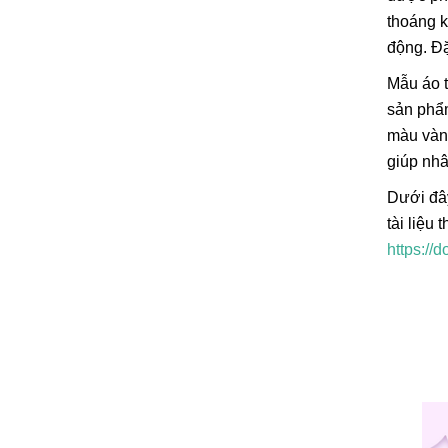
thoáng k
động. Đặ
Mẫu áo t
sản phẩm
màu vàng
giúp nhâ
Dưới đây
tài liệu
https://