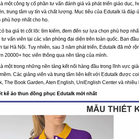
là một công ty cổ phần tư vấn đánh giá và phát triển giáo dục, 
ên, trung tâm uy tín và chất lượng. Mục tiêu của Edutalk là đ
 phù hợp nhất cho họ.
có ba giá trị cốt lõi: tìm kiếm, đem đến sự lựa chọn phù hợp nh
 tư vấn viên tại các văn phòng đại diện trên toàn quốc. Ban đầu,
n tại Hà Nội. Tuy nhiên, sau 3 năm phát triển, Edutalk đã mở rộ
n 20000+ học viên thông qua nền tảng của mình.
là một trong những nền tảng kết nối hàng đầu trong lĩnh vực giá
mềm. Các giảng viên và trung tâm liên kết với Edutalk được coi
k, The Book Garden, Aten English, UniEnglish Center và nhiều
Lá Cờ Thêu Mini – Patch Ủi
Phúc Bất Trùng La
ết kế áo thun đồng phục Edutalk mới nhất
Quốc Kỳ Việt Nam Đẹp, Sắc
Đơn Chí Là Gì? Ý
Nét
Thực Sự Của Câu
26/06/2025
15/06/2026
Ngữ Này