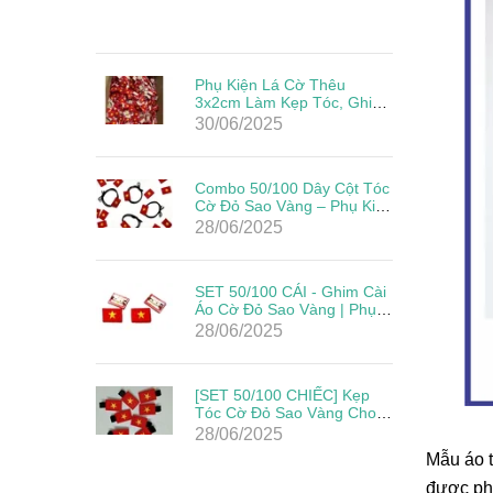
Phụ Kiện Lá Cờ Thêu
3x2cm Làm Kẹp Tóc, Ghim
Cài Đẹp Giá Rẻ Mừng Lễ
30/06/2025
Quốc Khánh
Combo 50/100 Dây Cột Tóc
Cờ Đỏ Sao Vàng – Phụ Kiện
Yêu Nước Cho Mẹ & Bé
28/06/2025
Mừng Quốc Khánh 2/9
SET 50/100 CÁI - Ghim Cài
Áo Cờ Đỏ Sao Vàng | Phụ
Kiện Yêu Nước Cho Ngày
28/06/2025
Lễ Lớn
[SET 50/100 CHIẾC] Kẹp
Tóc Cờ Đỏ Sao Vàng Cho
Bé – Phụ Kiện Mừng Quốc
28/06/2025
Khánh 2/9
Mẫu áo t
được phố