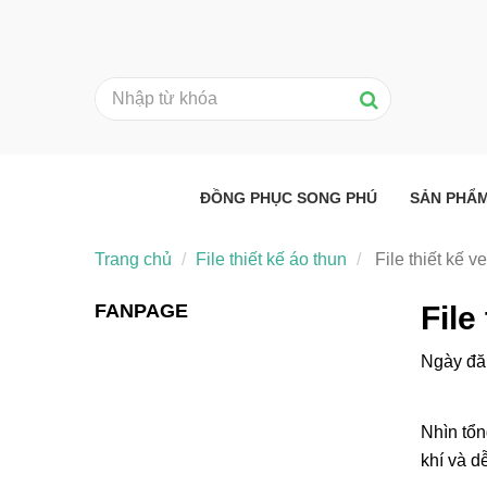
ĐỒNG PHỤC SONG PHÚ
SẢN PHẨ
Trang chủ
File thiết kế áo thun
File thiết kế v
FANPAGE
File
Ngày đă
Nhìn tổn
khí và d