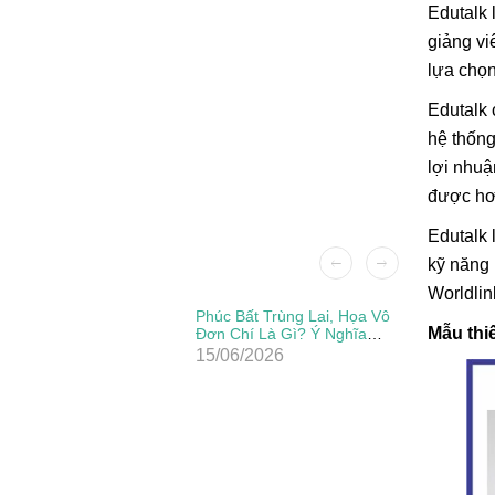
Edutalk 
giảng vi
lựa chọn
Edutalk 
hệ thống
lợi nhuậ
được hơ
Edutalk 
kỹ năng 
Worldlin
Patch Ủi
Phúc Bất Trùng Lai, Họa Vô
Mẫu thi
Đẹp, Sắc
Đơn Chí Là Gì? Ý Nghĩa
Thực Sự Của Câu Thành
15/06/2026
Ngữ Này