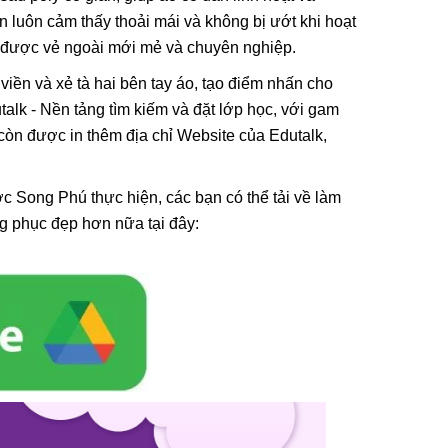
n luôn cảm thấy thoải mái và không bị ướt khi hoạt
rì được vẻ ngoài mới mẻ và chuyên nghiệp.
viền và xẻ tà hai bên tay áo, tạo điểm nhấn cho
alk - Nền tảng tìm kiếm và đặt lớp học, với gam
 còn được in thêm địa chỉ Website của Edutalk,
ợc Song Phú thực hiện, các bạn có thể tải về làm
g phục đẹp hơn nữa tại đây: