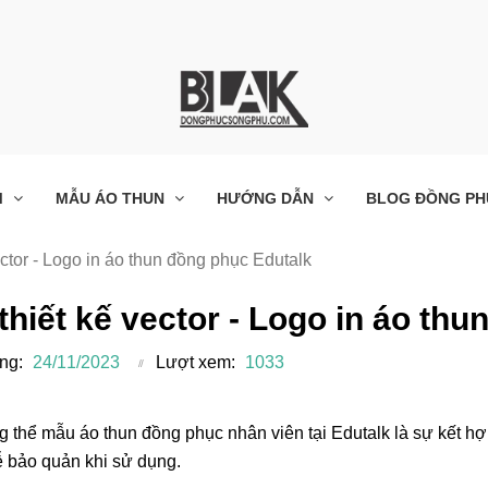
M
MẪU ÁO THUN
HƯỚNG DẪN
BLOG ĐỒNG PH
ector - Logo in áo thun đồng phục Edutalk
 thiết kế vector - Logo in áo th
ng:
24/11/2023
Lượt xem:
1033
g thể mẫu áo thun đồng phục nhân viên tại Edutalk là sự kết hợ
ễ bảo quản khi sử dụng.