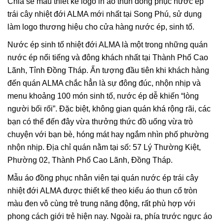
Chia sẻ mẫu thiết kế logo in áo thun đồng phục nước ép
trái cây nhiệt đới ALMA mới nhất tại Song Phú, sử dụng
làm logo thương hiệu cho cửa hàng nước ép, sinh tố.
Nước ép sinh tố nhiệt đới ALMA là một trong những quán
nước ép nổi tiếng và đông khách nhất tại Thành Phố Cao
Lãnh, Tỉnh Đồng Tháp. Ấn tượng đầu tiên khi khách hàng
đến quán ALMA chắc hẳn là sự đông đúc, nhộn nhịp và
menu khoảng 100 món sinh tố, nước ép dễ khiến “lòng
người bối rối”. Đặc biệt, không gian quán khá rộng rãi, các
bạn có thể đến đây vừa thưởng thức đồ uống vừa trò
chuyện với bạn bè, hóng mát hay ngắm nhìn phố phường
nhộn nhịp. Địa chỉ quán nằm tại số: 57 Lý Thường Kiệt,
Phường 02, Thành Phố Cao Lãnh, Đồng Tháp.
Mẫu áo đồng phục nhân viên tại quán nước ép trái cây
nhiệt đới ALMA được thiết kế theo kiểu áo thun cổ tròn
màu đen vô cùng trẻ trung năng động, rất phù hợp với
phong cách giới trẻ hiện nay. Ngoài ra, phía trước ngực áo