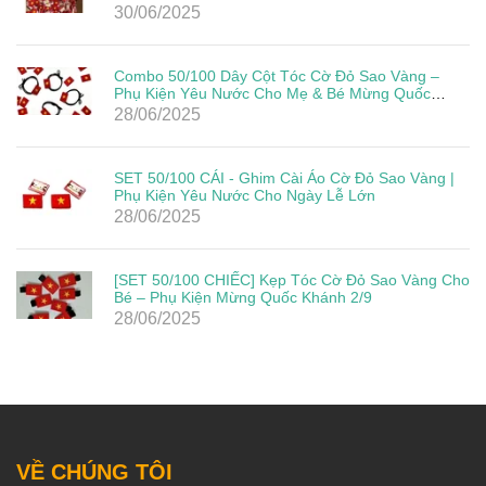
30/06/2025
Combo 50/100 Dây Cột Tóc Cờ Đỏ Sao Vàng –
Phụ Kiện Yêu Nước Cho Mẹ & Bé Mừng Quốc
Khánh 2/9
28/06/2025
SET 50/100 CÁI - Ghim Cài Áo Cờ Đỏ Sao Vàng |
Phụ Kiện Yêu Nước Cho Ngày Lễ Lớn
28/06/2025
[SET 50/100 CHIẾC] Kẹp Tóc Cờ Đỏ Sao Vàng Cho
Bé – Phụ Kiện Mừng Quốc Khánh 2/9
28/06/2025
VỀ CHÚNG TÔI