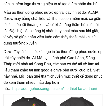
còn in thêm logo thương hiệu to rõ tạo điểm nhấn thu hút.
Mẫu áo thun đồng phục nước ép trái cây nhiệt đới ALMA
được may bằng chất liệu vải thun cotton mềm mại, co giãn
tốt 4 chiều rất thoáng khí và có khả năng thấm hút mồ hôi
tốt. Đặc biệt, áo không bị nhăn hay phai màu sau khi giặt,
vì vậy sẽ giúp nhân viên luôn cảm thấy thoải mái khi sử
dụng thường xuyên.
Dưới đây là file thiết kế logo in áo thun đồng phục nước ép
trái cây nhiệt đới ALMA, tại thành phố Cao Lãnh, Đồng
Tháp mới nhất tại Song Phú, các bạn có thể tải về làm tài
liệu tham khảo tại link google drive bên dưới cuối bài viết
này nhé. Mời bạn ghé thăm chuyên mục thiết kế đồng phục
để xem thêm nhiều mẫu đẹp hơn
nữa:
https://dongphucsongphu.com/file-thiet-ke-ao-thun/