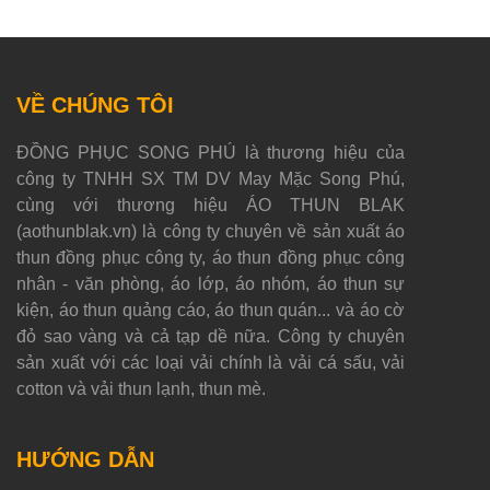
VỀ CHÚNG TÔI
ĐỒNG PHỤC SONG PHÚ là thương hiệu của
công ty TNHH SX TM DV May Mặc Song Phú,
cùng với thương hiệu ÁO THUN BLAK
(aothunblak.vn) là công ty chuyên về sản xuất áo
thun đồng phục công ty, áo thun đồng phục công
nhân - văn phòng, áo lớp, áo nhóm, áo thun sự
kiện, áo thun quảng cáo, áo thun quán... và áo cờ
đỏ sao vàng và cả tạp dề nữa. Công ty chuyên
sản xuất với các loại vải chính là vải cá sấu, vải
cotton và vải thun lạnh, thun mè.
HƯỚNG DẪN