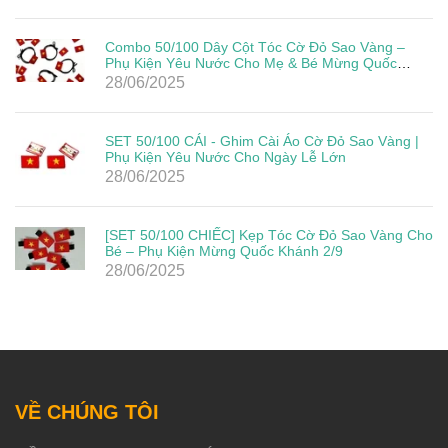
Combo 50/100 Dây Cột Tóc Cờ Đỏ Sao Vàng –
Phụ Kiện Yêu Nước Cho Mẹ & Bé Mừng Quốc
Khánh 2/9
28/06/2025
SET 50/100 CÁI - Ghim Cài Áo Cờ Đỏ Sao Vàng |
Phụ Kiện Yêu Nước Cho Ngày Lễ Lớn
28/06/2025
[SET 50/100 CHIẾC] Kẹp Tóc Cờ Đỏ Sao Vàng Cho
Bé – Phụ Kiện Mừng Quốc Khánh 2/9
28/06/2025
VỀ CHÚNG TÔI