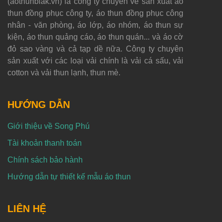
(aothunblak.vn) là công ty chuyên về sản xuất áo
thun đồng phục công ty, áo thun đồng phục công
nhân - văn phòng, áo lớp, áo nhóm, áo thun sự
kiện, áo thun quảng cáo, áo thun quán... và áo cờ
đỏ sao vàng và cả tạp dề nữa. Công ty chuyên
sản xuất với các loại vải chính là vải cá sấu, vải
cotton và vải thun lạnh, thun mè.
HƯỚNG DẪN
Giới thiệu về Song Phú
Tài khoản thanh toán
Chính sách bảo hành
Hướng dẫn tự thiết kế mẫu áo thun
LIÊN HỆ