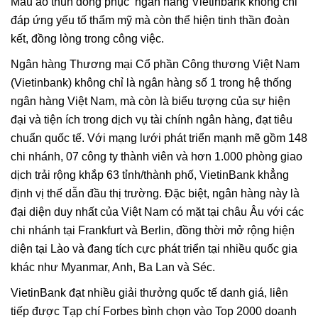
Mẫu áo thun đồng phục ngân hàng Vietinbank không chỉ
đáp ứng yếu tố thẩm mỹ mà còn thể hiện tinh thần đoàn
kết, đồng lòng trong công việc.
Ngân hàng Thương mại Cổ phần Công thương Việt Nam
(Vietinbank) không chỉ là ngân hàng số 1 trong hệ thống
ngân hàng Việt Nam, mà còn là biểu tượng của sự hiện
đại và tiện ích trong dịch vụ tài chính ngân hàng, đạt tiêu
chuẩn quốc tế. Với mạng lưới phát triển mạnh mẽ gồm 148
chi nhánh, 07 công ty thành viên và hơn 1.000 phòng giao
dịch trải rộng khắp 63 tỉnh/thành phố, VietinBank khẳng
định vị thế dẫn đầu thị trường. Đặc biệt, ngân hàng này là
đại diện duy nhất của Việt Nam có mặt tại châu Âu với các
chi nhánh tại Frankfurt và Berlin, đồng thời mở rộng hiện
diện tại Lào và đang tích cực phát triển tại nhiều quốc gia
khác như Myanmar, Anh, Ba Lan và Séc.
VietinBank đạt nhiều giải thưởng quốc tế danh giá, liên
tiếp được Tạp chí Forbes bình chọn vào Top 2000 doanh