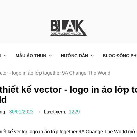
M
MẪU ÁO THUN
HƯỚNG DẪN
BLOG ĐỒNG PH
ector - logo in áo lớp together 9A Change The World
 thiết kế vector - logo in áo lớ
ld
ng:
30/01/2023
Lượt xem:
1229
 thiết kế vector logo in áo lớp together 9A Change The World mớ