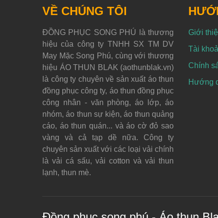
VỀ CHÚNG TÔI
HƯỚ
ĐỒNG PHỤC SONG PHÚ là thương
Giới thi
hiệu của công ty TNHH SX TM DV
Tài khoả
May Mặc Song Phú, cùng với thương
Chính s
hiệu ÁO THUN BLAK (aothunblak.vn)
là công ty chuyên về sản xuất áo thun
Hướng dẫ
đồng phục công ty, áo thun đồng phục
công nhân - văn phòng, áo lớp, áo
nhóm, áo thun sự kiện, áo thun quảng
cáo, áo thun quán... và áo cờ đỏ sao
vàng và cả tạp dề nữa. Công ty
chuyên sản xuất với các loại vải chính
là vải cá sấu, vải cotton và vải thun
lạnh, thun mè.
Đồng phục song phú - Áo thun Bl