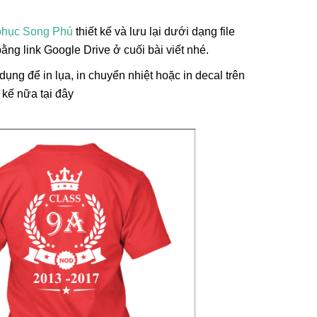
phục Song Phú
thiết kế và lưu lại dưới dạng file
 bằng link Google Drive ở cuối bài viết nhé.
ụng để in lụa, in chuyển nhiệt hoặc in decal trên
 kế nữa tại đây
i, Họa Vô
Lá Cờ Thêu Mini – Patch Ủi
 Nghĩa
Quốc Kỳ Việt Nam Đẹp, Sắc
 Thành
Nét
26/06/2025