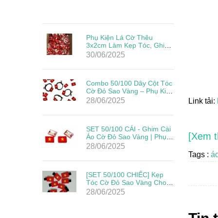
Phụ Kiện Lá Cờ Thêu
3x2cm Làm Kẹp Tóc, Ghim
Cài Đẹp Giá Rẻ Mừng Lễ
30/06/2025
Quốc Khánh
Combo 50/100 Dây Cột Tóc
Cờ Đỏ Sao Vàng – Phụ Kiện
Yêu Nước Cho Mẹ & Bé
28/06/2025
Link tải:
Mừng Quốc Khánh 2/9
SET 50/100 CÁI - Ghim Cài
[Xem t
Áo Cờ Đỏ Sao Vàng | Phụ
Kiện Yêu Nước Cho Ngày
28/06/2025
Lễ Lớn
Tags :
á
[SET 50/100 CHIẾC] Kẹp
Tóc Cờ Đỏ Sao Vàng Cho
Bé – Phụ Kiện Mừng Quốc
28/06/2025
Khánh 2/9