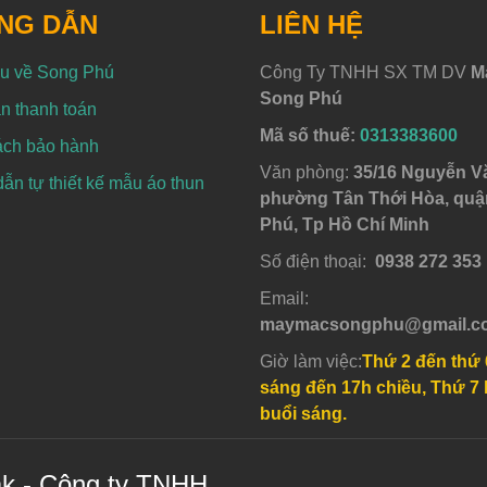
NG DẪN
LIÊN HỆ
ệu về Song Phú
Công Ty TNHH SX TM DV
M
Song Phú
n thanh toán
Mã số thuế:
0313383600
ách bảo hành
Văn phòng:
35/16 Nguyễn V
n tự thiết kế mẫu áo thun
phường Tân Thới Hòa, quậ
Phú, Tp Hồ Chí Minh
Số điện thoại:
0938 272 353
Email:
maymacsongphu@gmail.c
Giờ làm việc:
Thứ 2 đến thứ 
sáng đến 17h chiều, Thứ 7 
buổi sáng.
ak - Công ty TNHH