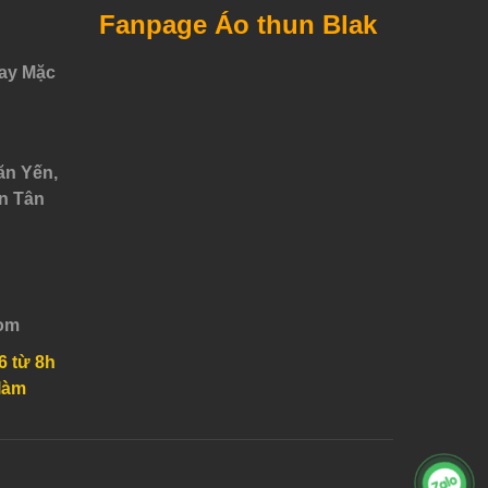
Fanpage Áo thun Blak
ay Mặc
ăn Yến,
n Tân
om
6 từ 8h
làm