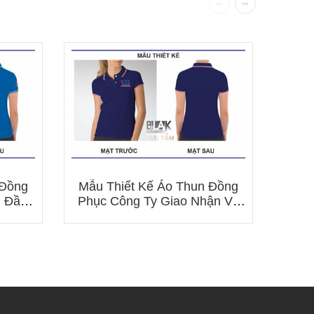
Mẫu
Phụ
 Đồng
Mẫu Thiết Kế Áo Thun Đồng
n Đầu
Phục Công Ty Giao Nhận Và
Vận Chuyển Indo Trần (ITL)