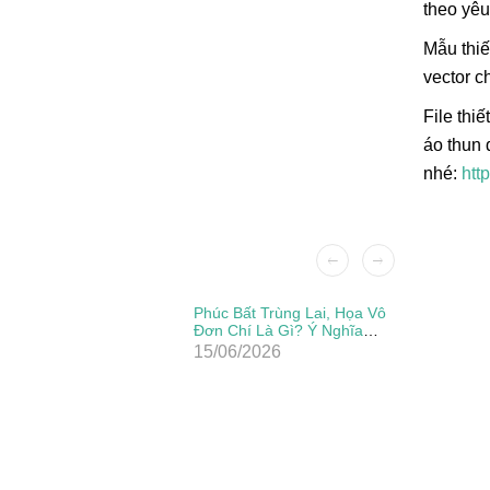
theo yêu
Mẫu thiế
vector c
File thi
áo thun 
nhé:
htt
Patch Ủi
Phúc Bất Trùng Lai, Họa Vô
Đẹp, Sắc
Đơn Chí Là Gì? Ý Nghĩa
Thực Sự Của Câu Thành
15/06/2026
Ngữ Này