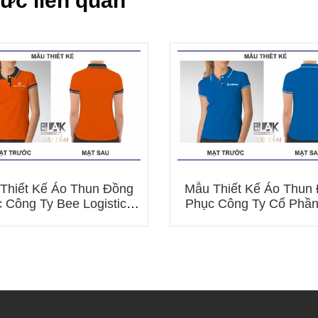
tức liên quan
Thiết Kế Áo Thun Đồng
Mẫu Thiết Kế Áo Thun
 Công Ty Bee Logistics
Phục Công Ty Cổ Phầ
Mới Nhất
Tư Ô Tô Hải Âu