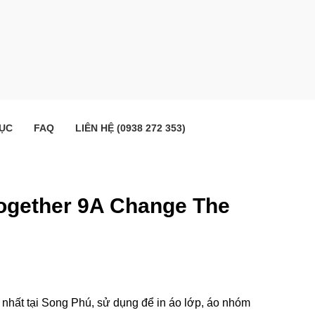
ỤC
FAQ
LIÊN HỆ (0938 272 353)
p together 9A Change The
i nhất tại Song Phú, sử dụng để in áo lớp, áo nhóm