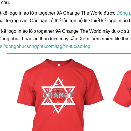
 cầu.
t kế logo in áo lớp together 9A Change The World được
Đồng 
hất lượng cao. Các bạn có thể tải trọn bộ file thiết kế logo in áo
ết kế logo in áo lớp together 9A Change The World này được sử d
đồng phục hoặc áo thun trơn may sẵn. Xem thêm nhiều file thiết
ps://dongphucsongphu.com/tag/tin-tuc/ao-lop
Lá Cờ Thêu Mini – Patch Ủi
Phúc Bất Trùng La
Quốc Kỳ Việt Nam Đẹp, Sắc
Đơn Chí Là Gì? Ý
Nét
Thực Sự Của Câu
26/06/2025
15/06/2026
Ngữ Này