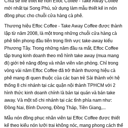
Chia sẻ file thiết kế non Effoc Coffee - Take Away Coffee
mới nhất tại Song Phú, sử dụng làm mẫu thiết kế in nón
đồng phục cho chuỗi cửa hàng cà phê.
Thương hiệu Effoc Coffee - Take Away Coffee được thành
lập từ năm 2008, là một trong những chuỗi cửa hàng cà
phê tiên phong đầu tiên trong lĩnh vực take-away kiểu
Phương Tây. Trong những năm đầu ra mắt, Effoc Coffee
tập trung kinh doanh theo mô hình take away (mua mang
đi) giới trẻ năng động và nhân viên văn phòng. Chỉ trong
vòng vài năm Effoc Coffee đã trở thành thương hiệu cà
phê mang đi quen thuộc của các bạn trẻ Sài thành với hệ
thống 8 chi nhánh tại các quận nội thành TPHCM với 2
hình thức kinh doanh chính là bán tại quán và bán take
away. Và một số chi nhánh tại các tỉnh phía nam như:
Đồng Nai, Bình Dương, Đồng Tháp, Tiền Giang,...
Mẫu nón đồng phục nhân viên tại Effoc Coffee được thiết
kế theo kiểu nón lưỡi trai không nóc, mang phong cách thể