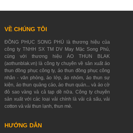
VỀ CHÚNG TÔI
ĐỒNG PHỤC SONG PHÚ là thương hiệu của
công ty TNHH SX TM DV May Mặc Song Phú,
cùng với thương hiệu ÁO THUN BLAK
(aothunblak.vn) là công ty chuyên về sản xuất áo
thun đồng phục công ty, áo thun đồng phục công
nhân - văn phòng, áo lớp, áo nhóm, áo thun sự
kiện, áo thun quảng cáo, áo thun quán... và áo cờ
đỏ sao vàng và cả tạp dề nữa. Công ty chuyên
sản xuất với các loại vải chính là vải cá sấu, vải
cotton và vải thun lạnh, thun mè.
HƯỚNG DẪN