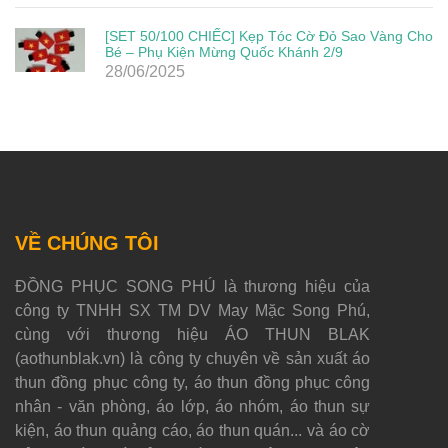
[SET 50/100 CHIẾC] Kẹp Tóc Cờ Đỏ Sao Vàng Cho
Bé – Phụ Kiện Mừng Quốc Khánh 2/9
28/06/2025
VỀ CHÚNG TÔI
ĐỒNG PHỤC SONG PHÚ là thương hiệu của
công ty TNHH SX TM DV May Mặc Song Phú,
cùng với thương hiệu ÁO THUN BLAK
(aothunblak.vn) là công ty chuyên về sản xuất áo
thun đồng phục công ty, áo thun đồng phục công
nhân - văn phòng, áo lớp, áo nhóm, áo thun sự
kiện, áo thun quảng cáo, áo thun quán... và áo cờ