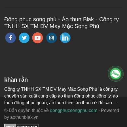
Đồng phục song phú - Áo thun Blak - Công ty
TNHH SX TM DV May Mặc Song Phú
khăn rằn
Công ty TNHH SX TM DV May Mặc Song Phú là công ty
chuyên sản xuất cung cấp áo thun đồng phục công ty, áo
thun đồng phục quán, áo thun trơn, áo thun cờ đỏ sao
vàng, áo cờ việt nam, tạp dề đẹp, băng rôn cỗ vũ, áo lớp,
© Bản quyền thuộc về
dongphucsongphu.com
- Powered
áo nhóm, áo thun quà tặng.
by aothunblak.vn