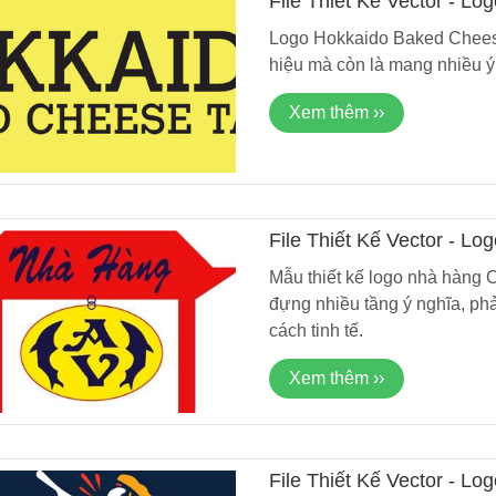
File Thiết Kế Vector - L
Mới Nhất 2024
Logo Hokkaido Baked Cheese
hiệu mà còn là mang nhiều ý
Xem thêm ››
File Thiết Kế Vector - 
Mẫu thiết kế logo nhà hàng
đựng nhiều tầng ý nghĩa, phả
cách tinh tế.
Xem thêm ››
File Thiết Kế Vector - L