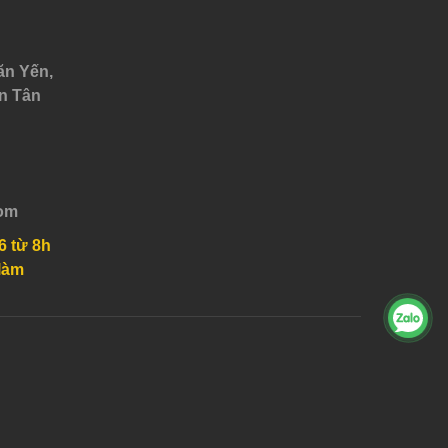
ăn Yến,
n Tân
om
6 từ 8h
làm