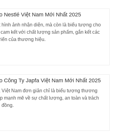
ogo Nestlé Việt Nam Mới Nhất 2025
hêu
t hình ảnh nhận diện, mà còn là biểu tượng cho
óc, Ghim
 cam kết với chất lượng sản phẩm, gắn kết các
ừng Lễ
triển của thương hiệu.
 Cột Tóc
 Phụ Kiện
 & Bé
 2/9
ogo Công Ty Japfa Việt Nam Mới Nhất 2025
Ghim Cài
g | Phụ
o Ngày
a Việt Nam đơn giản chỉ là biểu tượng thương
ệp mạnh mẽ về sự chất lượng, an toàn và trách
 đồng.
C] Kẹp
àng Cho
ng Quốc