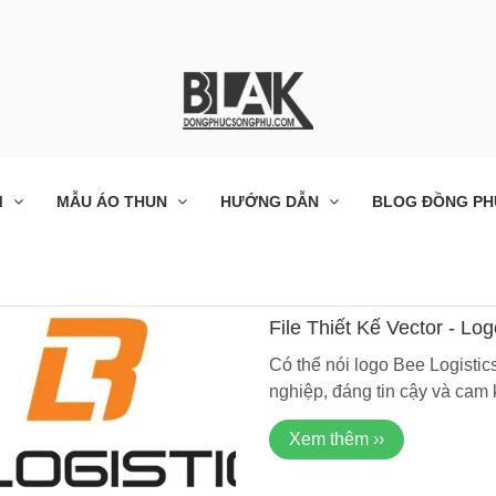
M
MẪU ÁO THUN
HƯỚNG DẪN
BLOG ĐỒNG PH
File Thiết Kế Vector - L
Có thể nói logo Bee Logisti
nghiệp, đáng tin cậy và cam 
Xem thêm ››