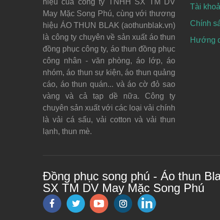
hiệu của công ty TNHH SX TM DV
Tài khoả
May Mặc Song Phú, cùng với thương
Chính s
hiệu ÁO THUN BLAK (aothunblak.vn)
là công ty chuyên về sản xuất áo thun
Hướng dẫ
đồng phục công ty, áo thun đồng phục
công nhân - văn phòng, áo lớp, áo
nhóm, áo thun sự kiện, áo thun quảng
cáo, áo thun quán... và áo cờ đỏ sao
vàng và cả tạp dề nữa. Công ty
chuyên sản xuất với các loại vải chính
là vải cá sấu, vải cotton và vải thun
lạnh, thun mè.
Đồng phục song phú - Áo thun Bl
SX TM DV May Mặc Song Phú