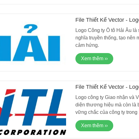
File Thiết Kế Vector - L
Logo Công ty Ô tô Hải Âu là 
nghĩa truyền thống, tạo nên 
cảm hứng.
Xem thêm ››
File Thiết Kế Vector - L
Lá Cờ Thêu Mini – Patch Ủi
Phúc Bất Trùng La
Trần (ITL)
Quốc Kỳ Việt Nam Đẹp, Sắc
Đơn Chí Là Gì? Ý
Logo công ty Giao nhận và V
Nét
Thực Sự Của Câu
26/06/2025
15/06/2026
Ngữ Này
diện thương hiệu mà còn là b
vững chắc của công ty trong 
Xem thêm ››