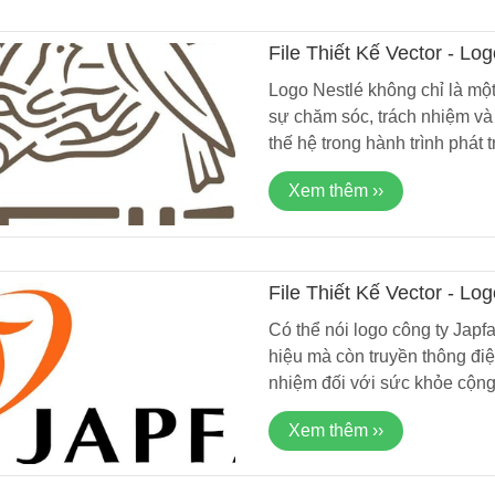
File Thiết Kế Vector - L
Phụ Kiện Lá Cờ T
Logo Nestlé không chỉ là mộ
3x2cm Làm Kẹp T
sự chăm sóc, trách nhiệm và
Cài Đẹp Giá Rẻ M
30/06/2025
Quốc Khánh
thế hệ trong hành trình phát 
Combo 50/100 Dây
Xem thêm ››
Cờ Đỏ Sao Vàng –
Yêu Nước Cho Mẹ
28/06/2025
Mừng Quốc Khánh
File Thiết Kế Vector - L
SET 50/100 CÁI - 
Áo Cờ Đỏ Sao Vàn
Kiện Yêu Nước Ch
Có thể nói logo công ty Japf
28/06/2025
Lễ Lớn
hiệu mà còn truyền thông đi
nhiệm đối với sức khỏe cộng
[SET 50/100 CHIẾ
Tóc Cờ Đỏ Sao V
Xem thêm ››
Bé – Phụ Kiện Mừ
28/06/2025
Khánh 2/9