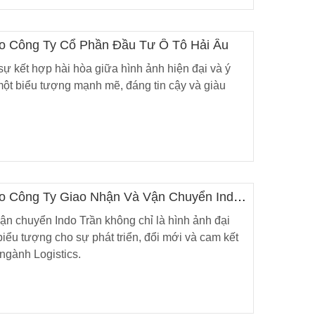
ogo Công Ty Cổ Phần Đầu Tư Ô Tô Hải Âu
sự kết hợp hài hòa giữa hình ảnh hiện đại và ý
một biểu tượng mạnh mẽ, đáng tin cậy và giàu
ogo Công Ty Giao Nhận Và Vận Chuyển Indo
i, Họa Vô
Lá Cờ Thêu Mini – Patch Ủi
 Nghĩa
Quốc Kỳ Việt Nam Đẹp, Sắc
ận chuyển Indo Trần không chỉ là hình ảnh đại
 Thành
Nét
26/06/2025
iểu tượng cho sự phát triển, đổi mới và cam kết
ngành Logistics.