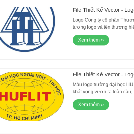
File Thiết Kế Vector - 
Mới Nhất 2025
Logo Công ty cổ phần Thươn
tượng logo và tên thương hi
Xem thêm ››
File Thiết Kế Vector - L
Mẫu logo trường đại học HUFL
khát vọng vươn ra toàn cầu,
Xem thêm ››