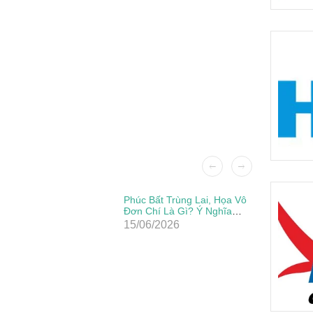
Patch Ủi
Phúc Bất Trùng Lai, Họa Vô
Đẹp, Sắc
Đơn Chí Là Gì? Ý Nghĩa
Thực Sự Của Câu Thành
15/06/2026
Ngữ Này