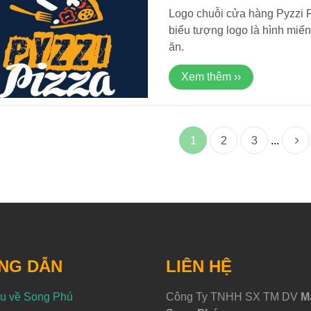
2024
Logo chuỗi cửa hàng Pyzzi P
biểu tượng logo là hình miế
ăn.
Xem thêm ››
1
2
3
...
NG DẪN
LIÊN HỆ
ệu về Song Phú
Công Ty TNHH SX TM DV
M