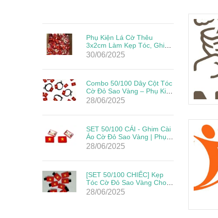
Phụ Kiện Lá Cờ Thêu
3x2cm Làm Kẹp Tóc, Ghim
Cài Đẹp Giá Rẻ Mừng Lễ
30/06/2025
Quốc Khánh
Combo 50/100 Dây Cột Tóc
Cờ Đỏ Sao Vàng – Phụ Kiện
Yêu Nước Cho Mẹ & Bé
28/06/2025
Mừng Quốc Khánh 2/9
SET 50/100 CÁI - Ghim Cài
Áo Cờ Đỏ Sao Vàng | Phụ
Kiện Yêu Nước Cho Ngày
28/06/2025
Lễ Lớn
[SET 50/100 CHIẾC] Kẹp
Tóc Cờ Đỏ Sao Vàng Cho
Bé – Phụ Kiện Mừng Quốc
28/06/2025
Khánh 2/9