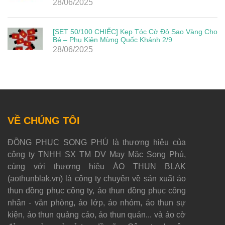
28/06/2025
[SET 50/100 CHIẾC] Kẹp Tóc Cờ Đỏ Sao Vàng Cho
Bé – Phụ Kiện Mừng Quốc Khánh 2/9
28/06/2025
VỀ CHÚNG TÔI
ĐỒNG PHỤC SONG PHÚ là thương hiệu của
công ty TNHH SX TM DV May Mặc Song Phú,
cùng với thương hiệu ÁO THUN BLAK
(aothunblak.vn) là công ty chuyên về sản xuất áo
thun đồng phục công ty, áo thun đồng phục công
nhân - văn phòng, áo lớp, áo nhóm, áo thun sự
kiện, áo thun quảng cáo, áo thun quán... và áo cờ