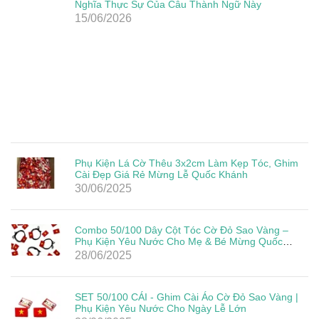
Nghĩa Thực Sự Của Câu Thành Ngữ Này
15/06/2026
Phụ Kiện Lá Cờ Thêu 3x2cm Làm Kẹp Tóc, Ghim
Cài Đẹp Giá Rẻ Mừng Lễ Quốc Khánh
30/06/2025
Combo 50/100 Dây Cột Tóc Cờ Đỏ Sao Vàng –
Phụ Kiện Yêu Nước Cho Mẹ & Bé Mừng Quốc
Khánh 2/9
28/06/2025
SET 50/100 CÁI - Ghim Cài Áo Cờ Đỏ Sao Vàng |
Phụ Kiện Yêu Nước Cho Ngày Lễ Lớn