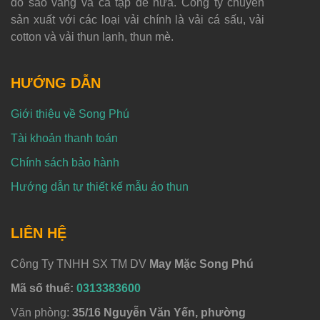
đỏ sao vàng và cả tạp dề nữa. Công ty chuyên
sản xuất với các loại vải chính là vải cá sấu, vải
cotton và vải thun lạnh, thun mè.
HƯỚNG DẪN
Giới thiệu về Song Phú
Tài khoản thanh toán
Chính sách bảo hành
Hướng dẫn tự thiết kế mẫu áo thun
LIÊN HỆ
Công Ty TNHH SX TM DV
May Mặc Song Phú
Mã số thuế:
0313383600
Văn phòng:
35/16 Nguyễn Văn Yến, phường