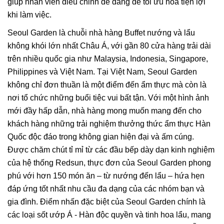
giúp nhân viên điều chỉnh dễ dàng để tối ưu hóa tiện lợi
khi làm việc.
Seoul Garden là chuỗi nhà hàng Buffet nướng và lẩu
không khói lớn nhất Châu Á, với gần 80 cửa hàng trải dài
trên nhiều quốc gia như Malaysia, Indonesia, Singapore,
Philippines và Việt Nam. Tại Việt Nam, Seoul Garden
không chỉ đơn thuần là một điểm đến ẩm thực mà còn là
nơi tổ chức những buổi tiệc vui bất tận. Với một hình ảnh
mới đầy hấp dẫn, nhà hàng mong muốn mang đến cho
khách hàng những trải nghiệm thưởng thức ẩm thực Hàn
Quốc độc đáo trong không gian hiện đại và ấm cúng.
Được chăm chút tỉ mỉ từ các đầu bếp dày dạn kinh nghiệm
của hệ thống Redsun, thực đơn của Seoul Garden phong
phú với hơn 150 món ăn – từ nướng đến lẩu – hứa hẹn
đáp ứng tốt nhất nhu cầu đa dạng của các nhóm bạn và
gia đình. Điểm nhấn đặc biệt của Seoul Garden chính là
các loại sốt ướp Á - Hàn độc quyền và tinh hoa lẩu, mang