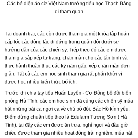
Các bé diện áo cờ Việt Nam trường tiểu học Thạch Bằng
đi tham quan
Tại doanh trại, các còn được tham gia một khóa tập huấn
cấp tốc các động tác đi đứng trong quân đội dưới sự
hướng dẫn của các chiến sỹ. Tiếp theo đó các em được
tham gia sắp xếp tư trang, chăn màn cho các tân binh và
thực hành thuần thục các kỹ năm gấp, xếp chăn màn đơn
giản. Tất cả các em học sinh tham gia rất phấn khởi vì
được học nhiều kiến thức bổ ích.
Trước khi chia tay tiểu Huấn Luyện - Cơ Động bộ đội biên
phòng Hà Tĩnh, các em học sinh đã cùng các chiến sỹ múa
hát những bài ca ngợi ca về chú bộ đội, Bác Hồ kính yêu.
Điểm dừng chuân tiếp theo là Edufarm Tượng Sơn ( Hà
Tĩnh), tại đây các em được ăn trưa, nghỉ ngơi và đầu giờ
chiều được tham gia nhiều hoạt động trải nghiệm, múa hát