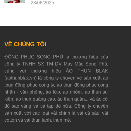
28/06/2025
VỀ CHÚNG TÔI
ĐỒNG PHỤC SONG PHÚ là thương hiệu của
công ty TNHH SX TM DV May Mặc Song Phú,
cùng với thương hiệu ÁO THUN BLAK
(aothunblak.vn) là công ty chuyên về sản xuất áo
thun đồng phục công ty, áo thun đồng phục công
nhân - văn phòng, áo lớp, áo nhóm, áo thun sự
kiện, áo thun quảng cáo, áo thun quán... và áo cờ
đỏ sao vàng và cả tạp dề nữa. Công ty chuyên
sản xuất với các loại vải chính là vải cá sấu, vải
cotton và vải thun lạnh, thun mè.