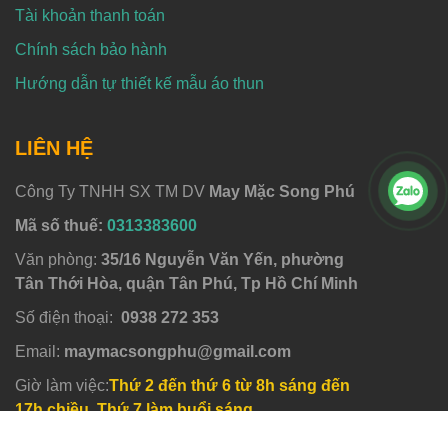
Tài khoản thanh toán
Chính sách bảo hành
Hướng dẫn tự thiết kế mẫu áo thun
LIÊN HỆ
Công Ty TNHH SX TM DV
May Mặc Song Phú
Mã số thuế:
0313383600
Văn phòng:
35/16 Nguyễn Văn Yến, phường
Tân Thới Hòa, quận Tân Phú, Tp Hồ Chí Minh
Số điện thoại:
0938 272 353
Email:
maymacsongphu@gmail.com
Giờ làm việc:
Thứ 2 đến thứ 6 từ 8h sáng đến
17h chiều, Thứ 7 làm buổi sáng.