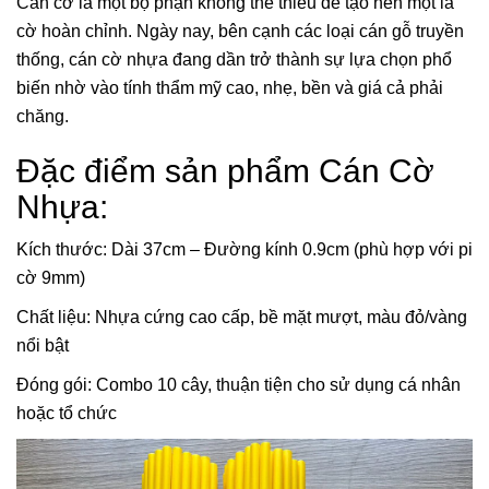
Cán cờ là một bộ phận không thể thiếu để tạo nên một lá
cờ hoàn chỉnh. Ngày nay, bên cạnh các loại cán gỗ truyền
thống, cán cờ nhựa đang dần trở thành sự lựa chọn phổ
biến nhờ vào tính thẩm mỹ cao, nhẹ, bền và giá cả phải
chăng.
Đặc điểm sản phẩm Cán Cờ
Nhựa:
Kích thước: Dài 37cm – Đường kính 0.9cm (phù hợp với pi
cờ 9mm)
Chất liệu: Nhựa cứng cao cấp, bề mặt mượt, màu đỏ/vàng
nổi bật
Đóng gói: Combo 10 cây, thuận tiện cho sử dụng cá nhân
hoặc tổ chức