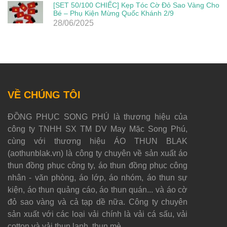
[SET 50/100 CHIẾC] Kẹp Tóc Cờ Đỏ Sao Vàng Cho
Bé – Phụ Kiện Mừng Quốc Khánh 2/9
28/06/2025
VỀ CHÚNG TÔI
ĐỒNG PHỤC SONG PHÚ là thương hiệu của
công ty TNHH SX TM DV May Mặc Song Phú,
cùng với thương hiệu ÁO THUN BLAK
(aothunblak.vn) là công ty chuyên về sản xuất áo
thun đồng phục công ty, áo thun đồng phục công
nhân - văn phòng, áo lớp, áo nhóm, áo thun sự
kiện, áo thun quảng cáo, áo thun quán... và áo cờ
đỏ sao vàng và cả tạp dề nữa. Công ty chuyên
sản xuất với các loại vải chính là vải cá sấu, vải
cotton và vải thun lạnh, thun mè.