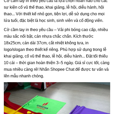
Cờ cầm tay in theo yêu cầu là lựa chọn hoàn hảo cho các
sự kiện cổ vũ thể thao, khai giảng, lễ hội, diễu hành, hội
thao... Với thiết kế nhỏ gọn, tiện lợi, dễ sử dụng cho mọi
lứa tuổi, đặc biệt là học sinh, sinh viên và cổ động viên.
Cờ cầm tay in theo yêu cầu – Vải phi bóng cao cấp, nhiều
màu sắc nổi bật, cán nhựa chắc chắn. Kích thước
18x25cm, cán dài 37cm, cắt nhiệt không tưa, in
logo/slogan theo thiết kế riêng. Phù hợp sử dụng trong lễ
khai giảng, cổ vũ thể thao, lễ hội, diễu hành... Đặt tối thiểu
10 cái – thời gian hoàn thiện 3–5 ngày. Giá sỉ cực tốt, càng
mua nhiều càng rẻ! Nhắn Shopee Chat để được tư vấn và
lên mẫu nhanh chóng.