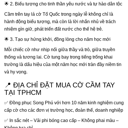
🌟 2. Biểu tượng cho tinh thần yêu nước và tự hào dân tộc
Cầm trên tay lá cờ Tổ Quốc trong ngày lễ không chỉ là
hành động biểu tượng, mà còn là lời nhắn nhủ về trách
nhiệm gìn giữ, phát triển đất nước cho thế hệ trẻ.
🌟 3. Tạo sự hứng khởi, đồng lòng cho năm học mới
Mỗi chiếc cờ như nhịp nối giữa thầy và trò, giữa truyền
thống và tương lai. Cờ tung bay trong tiếng trống khai
trường là dấu hiệu của một năm học mới tràn đầy niềm tin
và hy vọng.
📍 ĐỊA CHỈ ĐẶT MUA CỜ CẦM TAY
TẠI TPHCM
✅ Đồng phục Song Phú với hơn 10 năm kinh nghiệm cung
cấp cờ cho các đơn vị trường học, đoàn thể, doanh nghiệp
✅ In sắc nét – Vải phi bóng cao cấp – Không phai màu –
Không tưa chỉ