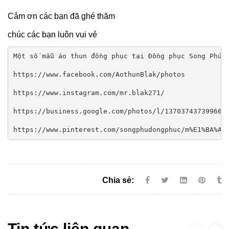
Cảm ơn các bạn đã ghé thăm
chúc các bạn luôn vui vẻ
Một số mẫu áo thun đồng phục tại Đồng phục Song Phú

https://www.facebook.com/AothunBlak/photos

https://www.instagram.com/mr.blak271/

https://business.google.com/photos/l/1370374373996667
https://www.pinterest.com/songphudongphuc/m%E1%BA%AB
Chia sẻ:
Tin tức liên quan