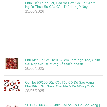
Phúc Bất Trùng Lai, Họa Vô Đơn Chí Là Gì? Ý
Nghĩa Thực Sự Của Câu Thành Ngữ Này
15/06/2026
Phụ Kiện Lá Cờ Thêu 3x2cm Làm Kẹp Tóc, Ghim
Cài Đẹp Giá Rẻ Mừng Lễ Quốc Khánh
30/06/2025
Combo 50/100 Dây Cột Tóc Cờ Đỏ Sao Vàng –
Phụ Kiện Yêu Nước Cho Mẹ & Bé Mừng Quốc
Khánh 2/9
28/06/2025
SET 50/100 CÁI - Ghim Cài Áo Cờ Đỏ Sao Vàng |