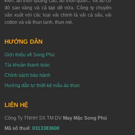
kiện, áo thun quảng cáo, áo thun quán... và áo cờ
đỏ sao vàng và cả tạp dề nữa. Công ty chuyên
sản xuất với các loại vải chính là vải cá sấu, vải
cotton và vải thun lạnh, thun mè.
HƯỚNG DẪN
Giới thiệu về Song Phú
Tài khoản thanh toán
Chính sách bảo hành
Hướng dẫn tự thiết kế mẫu áo thun
LIÊN HỆ
Công Ty TNHH SX TM DV
May Mặc Song Phú
Mã số thuế:
0313383600