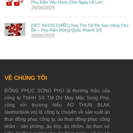
Phụ Kiện Yêu Nước Cho Ngày Lễ Lớn
28/06/2025
[SET 50/100 CHIẾC] Kẹp Tóc Cờ Đỏ Sao Vàng Cho
Bé – Phụ Kiện Mừng Quốc Khánh 2/9
28/06/2025
VỀ CHÚNG TÔI
ĐỒNG PHỤC SONG PHÚ là thương hiệu của
công ty TNHH SX TM DV May Mặc Song Phú,
cùng với thương hiệu ÁO THUN BLAK
(aothunblak.vn) là công ty chuyên về sản xuất áo
thun đồng phục công ty, áo thun đồng phục công
nhân - văn phòng, áo lớp, áo nhóm, áo thun sự