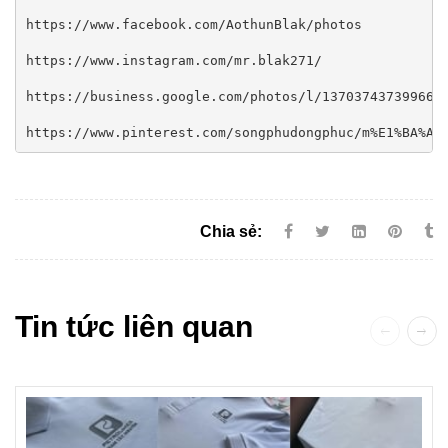
https://www.facebook.com/AothunBlak/photos

https://www.instagram.com/mr.blak271/

https://business.google.com/photos/l/1370374373996667
https://www.pinterest.com/songphudongphuc/m%E1%BA%AB
Chia sẻ:
Tin tức liên quan