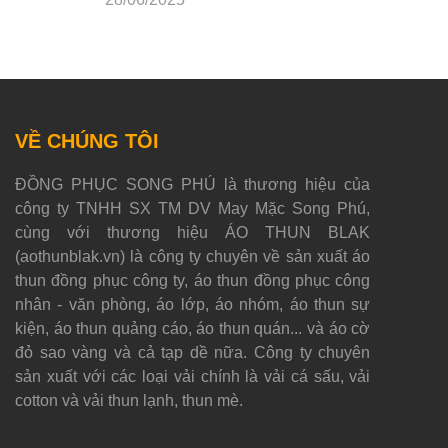
VỀ CHÚNG TÔI
ĐỒNG PHỤC SONG PHÚ là thương hiệu của
công ty TNHH SX TM DV May Mặc Song Phú,
cùng với thương hiệu ÁO THUN BLAK
(aothunblak.vn) là công ty chuyên về sản xuất áo
thun đồng phục công ty, áo thun đồng phục công
nhân - văn phòng, áo lớp, áo nhóm, áo thun sự
kiện, áo thun quảng cáo, áo thun quán... và áo cờ
đỏ sao vàng và cả tạp dề nữa. Công ty chuyên
sản xuất với các loại vải chính là vải cá sấu, vải
cotton và vải thun lạnh, thun mè.