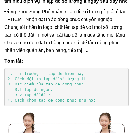
tìm hiểu dịch vụ in tạp dề số lượng ít ngay sau đây nhé
Đồng Phục Song Phú nhận in tạp dề số lượng ít giá rẻ tại
TPHCM - Nhận đặt in áo đồng phục chuyên nghiệp.
Chúng tôi nhận in logo, chữ lên tạp dề với mọi số lượng,
bạn có thể đặt in một vài cái tạp dề làm quà tặng mẹ, tặng
cho vợ cho đến đặt in hàng chục cái để làm đồng phục
nhân viên quán ăn, bán hàng, tiếp thị,....
Tóm tắt:
1. Thị trường in tạp dề hiện nay
2. Cách đặt in tạp dề số lượng ít
3. Đặc điểm của tạp dề đồng phục
   3.1 Tạp dề ngắn:
   3.2 Tạp dề dài:
4. Cách chọn tạp dề đồng phục phù hợp