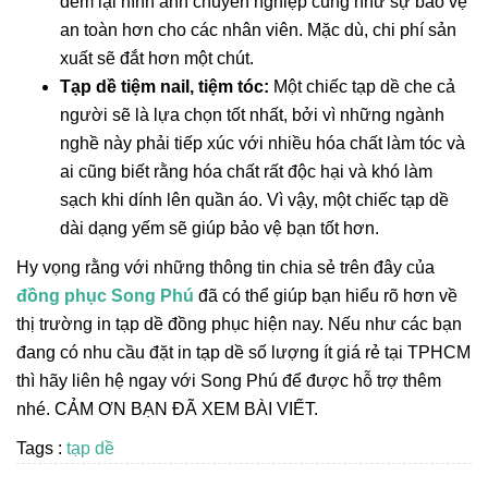
đem lại hình ảnh chuyên nghiệp cũng như sự bảo vệ
an toàn hơn cho các nhân viên. Mặc dù, chi phí sản
xuất sẽ đắt hơn một chút.
Tạp dề tiệm nail, tiệm tóc:
Một chiếc tạp dề che cả
người sẽ là lựa chọn tốt nhất, bởi vì những ngành
nghề này phải tiếp xúc với nhiều hóa chất làm tóc và
ai cũng biết rằng hóa chất rất độc hại và khó làm
sạch khi dính lên quần áo. Vì vậy, một chiếc tạp dề
dài dạng yếm sẽ giúp bảo vệ bạn tốt hơn.
Hy vọng rằng với những thông tin chia sẻ trên đây của
đồng phục Song Phú
đã có thể giúp bạn hiểu rõ hơn về
thị trường in tạp dề đồng phục hiện nay. Nếu như các bạn
đang có nhu cầu đặt in tạp dề số lượng ít giá rẻ tại TPHCM
thì hãy liên hệ ngay với Song Phú để được hỗ trợ thêm
nhé. CẢM ƠN BẠN ĐÃ XEM BÀI VIẾT.
Tags :
tạp dề