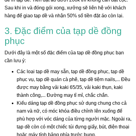
Sau khi in và đóng gói xong, xưởng sẽ liên hệ với khách
hàng để giao tạp dề và nhận 50% số tiền đặt áo còn lại.
3. Đặc điểm của tạp dề đồng
phục
Dưới đây là một số đặc điểm của tạp dề đồng phục bạn
cần lưu ý:
Các loại tạp dề may sẵn, tạp dề đồng phục, tạp dề
phục vụ, tạp dề quán cà phê, tạp dề tiệm nails,... Đều
được may bằng vải kaki 65/35, vải kaki thụn, kaki
thành công,... Đường may tỉ mỉ, chắc chắn.
Kiểu dáng tạp dề đồng phục sử dụng chung cho cả
nam và nữ, có móc khóa điều chỉnh lên xuống để
phù hợp với vóc dáng của từng người mặc. Ngoài ra,
tạp dề còn có một chiếc túi đựng giấy, bút, điện thoại
hoặc máy tính bảng phía trước bụng.