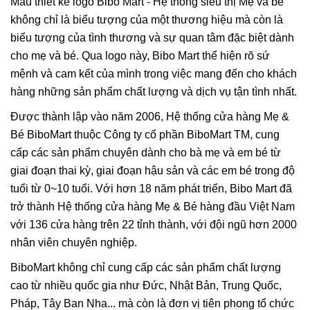
Mẫu thiết kế logo Bibo Mart - Hệ thống siêu thị Mẹ và bé
không chỉ là biểu tượng của một thương hiệu mà còn là
biểu tượng của tình thương và sự quan tâm đặc biệt dành
cho mẹ và bé. Qua logo này, Bibo Mart thể hiện rõ sứ
mệnh và cam kết của mình trong việc mang đến cho khách
hàng những sản phẩm chất lượng và dịch vụ tận tình nhất.
Được thành lập vào năm 2006, Hệ thống cửa hàng Mẹ &
Bé BiboMart thuộc Công ty cổ phần BiboMart TM, cung
cấp các sản phẩm chuyên dành cho bà mẹ và em bé từ
giai đoạn thai kỳ, giai đoạn hậu sản và các em bé trong độ
tuổi từ 0~10 tuổi. Với hơn 18 năm phát triển, Bibo Mart đã
trở thành Hệ thống cửa hàng Mẹ & Bé hàng đầu Việt Nam
với 136 cửa hàng trên 22 tỉnh thành, với đội ngũ hơn 2000
nhân viên chuyên nghiệp.
BiboMart không chỉ cung cấp các sản phẩm chất lượng
cao từ nhiều quốc gia như Đức, Nhật Bản, Trung Quốc,
Pháp, Tây Ban Nha... mà còn là đơn vị tiên phong tổ chức