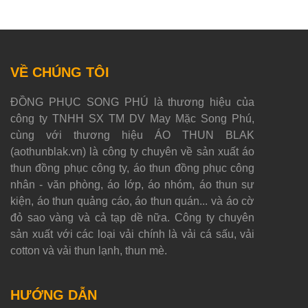
VỀ CHÚNG TÔI
ĐỒNG PHỤC SONG PHÚ là thương hiệu của
công ty TNHH SX TM DV May Mặc Song Phú,
cùng với thương hiệu ÁO THUN BLAK
(aothunblak.vn) là công ty chuyên về sản xuất áo
thun đồng phục công ty, áo thun đồng phục công
nhân - văn phòng, áo lớp, áo nhóm, áo thun sự
kiện, áo thun quảng cáo, áo thun quán... và áo cờ
đỏ sao vàng và cả tạp dề nữa. Công ty chuyên
sản xuất với các loại vải chính là vải cá sấu, vải
cotton và vải thun lạnh, thun mè.
HƯỚNG DẪN