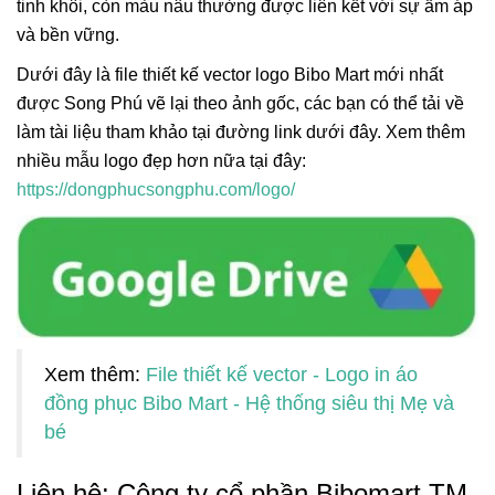
tinh khôi, còn màu nâu thường được liên kết với sự ấm áp
và bền vững.
Dưới đây là file thiết kế vector logo Bibo Mart mới nhất
được Song Phú vẽ lại theo ảnh gốc, các bạn có thể tải về
làm tài liệu tham khảo tại đường link dưới đây. Xem thêm
nhiều mẫu logo đẹp hơn nữa tại đây:
https://dongphucsongphu.com/logo/
Xem thêm:
File thiết kế vector - Logo in áo
đồng phục Bibo Mart - Hệ thống siêu thị Mẹ và
bé
Liên hệ: Công ty cổ phần Bibomart TM