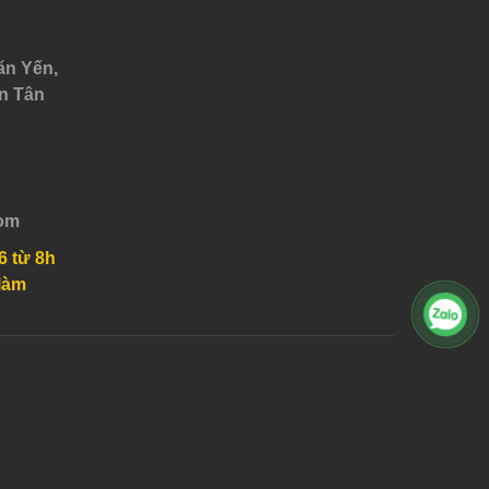
ăn Yến,
n Tân
om
6 từ 8h
làm