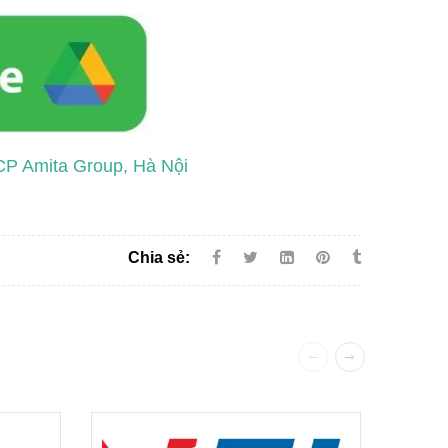
y CP Amita Group, Hà Nội
Chia sẻ: