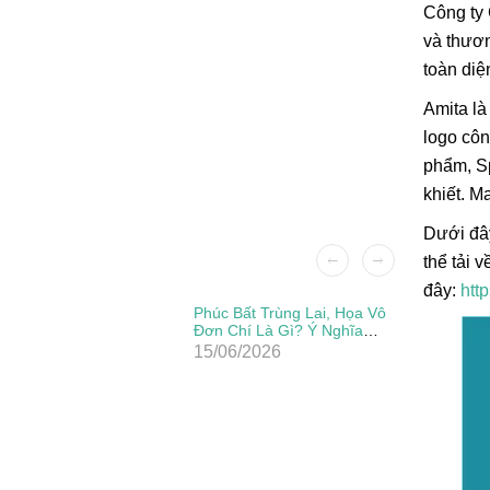
Công ty 
và thươn
toàn diệ
Amita là
logo côn
phẩm, Sp
khiết. M
Dưới đây
thể tải 
đây:
htt
Patch Ủi
Phúc Bất Trùng Lai, Họa Vô
Đẹp, Sắc
Đơn Chí Là Gì? Ý Nghĩa
Thực Sự Của Câu Thành
15/06/2026
Ngữ Này