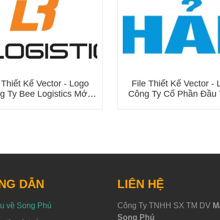
 Thiết Kế Vector - Logo
File Thiết Kế Vector -
g Ty Bee Logistics Mới
Công Ty Cổ Phần Đầu
Nhất 2025
Tô Hải Âu
NG DẪN
LIÊN HỆ
ệu về Song Phú
Công Ty TNHH SX TM DV
M
Song Phú