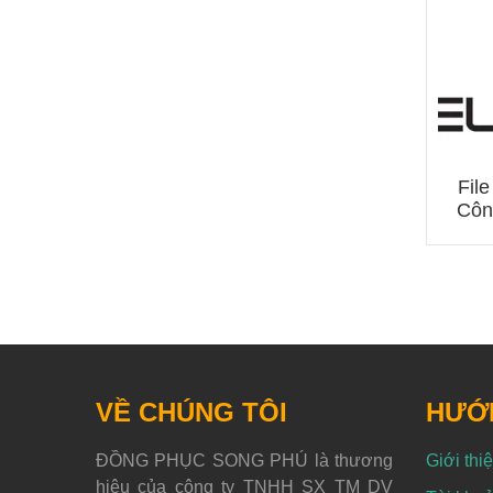
File
Côn
VỀ CHÚNG TÔI
HƯỚ
ĐỒNG PHỤC SONG PHÚ là thương
Giới thi
hiệu của công ty TNHH SX TM DV