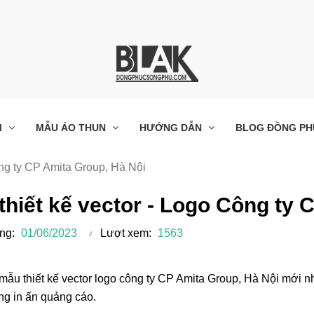
M
MẪU ÁO THUN
HƯỚNG DẪN
BLOG ĐỒNG PH
ông ty CP Amita Group, Hà Nội
 thiết kế vector - Logo Công ty
ng:
01/06/2023
Lượt xem:
1563
mẫu thiết kế vector logo công ty CP Amita Group, Hà Nội mới n
ng in ấn quảng cáo.