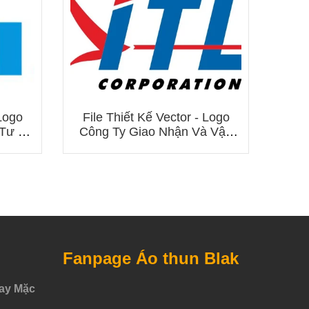
Fil
Nes
 Logo
File Thiết Kế Vector - Logo
 Tư Ô
Công Ty Giao Nhận Và Vận
Chuyển Indo Trần (ITL)
Fanpage Áo thun Blak
ay Mặc