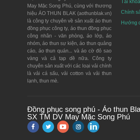
Tài khoả
May Mặc Song Phú, cùng với thương
Chính s
hiệu ÁO THUN BLAK (aothunblak.vn)
là công ty chuyên về sản xuất áo thun
Hướng dẫ
đồng phục công ty, áo thun đồng phục
công nhân - văn phòng, áo lớp, áo
nhóm, áo thun sự kiện, áo thun quảng
cáo, áo thun quán... và áo cờ đỏ sao
vàng và cả tạp dề nữa. Công ty
chuyên sản xuất với các loại vải chính
là vải cá sấu, vải cotton và vải thun
lạnh, thun mè.
Đồng phục song phú - Áo thun Bl
SX TM DV May Mặc Song Phú