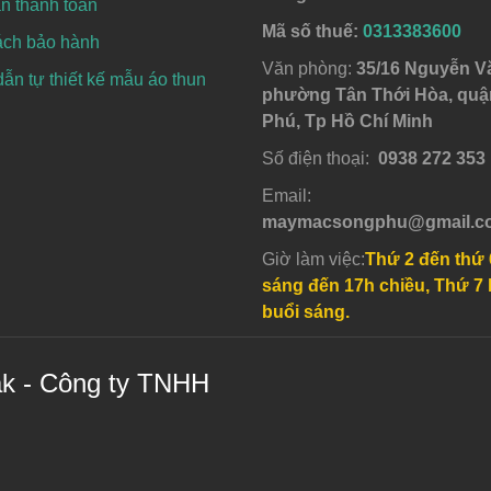
n thanh toán
Mã số thuế:
0313383600
ách bảo hành
Văn phòng:
35/16 Nguyễn V
n tự thiết kế mẫu áo thun
phường Tân Thới Hòa, quậ
Phú, Tp Hồ Chí Minh
Số điện thoại:
0938 272 353
Email:
maymacsongphu@gmail.c
Giờ làm việc:
Thứ 2 đến thứ 
sáng đến 17h chiều, Thứ 7 
buổi sáng.
ak - Công ty TNHH