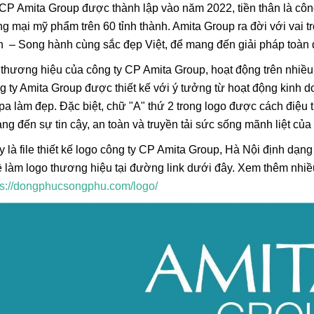
CP Amita Group được thành lập vào năm 2022, tiền thân là công
g mại mỹ phẩm trên 60 tỉnh thành. Amita Group ra đời với vai t
n – Song hành cùng sắc đẹp Việt, để mang đến giải pháp toàn d
 thương hiệu của công ty CP Amita Group, hoạt động trên nhiều
g ty Amita Group được thiết kế với ý tưởng từ hoạt động kinh
a làm đẹp. Đặc biệt, chữ "A" thứ 2 trong logo được cách điệu th
ang đến sự tin cậy, an toàn và truyền tải sức sống mãnh liệt c
 là file thiết kế logo công ty CP Amita Group, Hà Nội định dạn
về làm logo thương hiệu tại đường link dưới đây. Xem thêm nhiề
ps://dongphucsongphu.com/logo/
Lá Cờ Thêu Mini – Patch Ủi
Phúc Bất Trùng La
Quốc Kỳ Việt Nam Đẹp, Sắc
Đơn Chí Là Gì? Ý
Nét
Thực Sự Của Câu
26/06/2025
15/06/2026
Ngữ Này