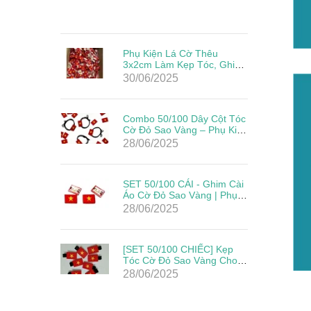
Phụ Kiện Lá Cờ Thêu
3x2cm Làm Kẹp Tóc, Ghim
Cài Đẹp Giá Rẻ Mừng Lễ
30/06/2025
Quốc Khánh
Combo 50/100 Dây Cột Tóc
Cờ Đỏ Sao Vàng – Phụ Kiện
Yêu Nước Cho Mẹ & Bé
28/06/2025
Mừng Quốc Khánh 2/9
SET 50/100 CÁI - Ghim Cài
Áo Cờ Đỏ Sao Vàng | Phụ
Kiện Yêu Nước Cho Ngày
28/06/2025
Lễ Lớn
[SET 50/100 CHIẾC] Kẹp
Tóc Cờ Đỏ Sao Vàng Cho
Bé – Phụ Kiện Mừng Quốc
28/06/2025
Khánh 2/9