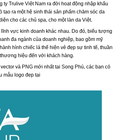
 ty Trulive Việt Nam ra đời hoạt động nhập khẩu
rò tạo ra một hệ sinh thái sản phẩm chăm sóc da
iện cho các chủ spa, cho một làn da Việt.
 lĩnh vực kinh doanh khác nhau. Do đó, biểu tượng
 doanh đa ngành của doanh nghiệp, bao gồm mỹ
ành hình chiếc lá thể hiện vẻ đẹp sự tinh tế, thuần
ủa thương hiệu đến với khách hàng.
g vector và PNG mới nhất tại Song Phú, các bạn có
u mẫu logo đẹp tại
i, Họa Vô
Lá Cờ Thêu Mini – Patch Ủi
 Nghĩa
Quốc Kỳ Việt Nam Đẹp, Sắc
 Thành
Nét
26/06/2025