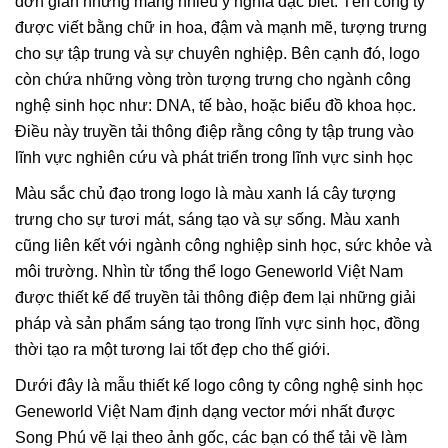
đơn giản nhưng mang nhiều ý nghĩa đặc biêt. Tên công ty
được viết bằng chữ in hoa, đậm và mạnh mẽ, tượng trưng
cho sự tập trung và sự chuyên nghiệp. Bên cạnh đó, logo
còn chứa những vòng tròn tượng trưng cho ngành công
nghệ sinh học như: DNA, tế bào, hoặc biểu đồ khoa học.
Điều này truyền tải thông điệp rằng công ty tập trung vào
lĩnh vực nghiên cứu và phát triển trong lĩnh vực sinh học
Màu sắc chủ đạo trong logo là màu xanh lá cây tượng
trưng cho sự tươi mát, sáng tạo và sự sống. Màu xanh
cũng liên kết với ngành công nghiệp sinh học, sức khỏe và
môi trường. Nhìn từ tổng thể logo Geneworld Việt Nam
được thiết kế để truyền tải thông điệp đem lại những giải
pháp và sản phẩm sáng tạo trong lĩnh vực sinh học, đồng
thời tạo ra một tương lai tốt đẹp cho thế giới.
Dưới đây là mẫu thiết kế logo công ty công nghệ sinh học
Geneworld Việt Nam định dạng vector mới nhất được
Song Phú vẽ lại theo ảnh gốc, các bạn có thể tải về làm