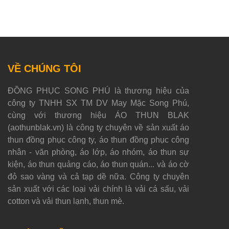
VỀ CHÚNG TÔI
ĐỒNG PHỤC SONG PHÚ là thương hiệu của
công ty TNHH SX TM DV May Mặc Song Phú,
cùng với thương hiệu ÁO THUN BLAK
(aothunblak.vn) là công ty chuyên về sản xuất áo
thun đồng phục công ty, áo thun đồng phục công
nhân - văn phòng, áo lớp, áo nhóm, áo thun sự
kiện, áo thun quảng cáo, áo thun quán... và áo cờ
đỏ sao vàng và cả tạp dề nữa. Công ty chuyên
sản xuất với các loại vải chính là vải cá sấu, vải
cotton và vải thun lạnh, thun mè.