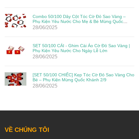
Combo 50/100 Dây Cột Tóc Cờ Đỏ Sao Vàng –
Phụ Kiện Yêu Nước Cho Mẹ & Bé Mừng Quốc
Khánh 2/9
28/06/2025
SET 50/100 CÁI - Ghim Cài Áo Cờ Đỏ Sao Vàng |
Phụ Kiện Yêu Nước Cho Ngày Lễ Lớn
28/06/2025
[SET 50/100 CHIẾC] Kẹp Tóc Cờ Đỏ Sao Vàng Cho
Bé – Phụ Kiện Mừng Quốc Khánh 2/9
28/06/2025
VỀ CHÚNG TÔI