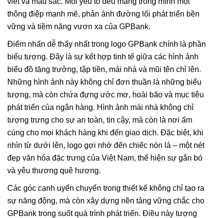
viết và màu sắc. Mỗi yếu tố đều mang trong mình một
thông điệp mạnh mẽ, phản ánh đường lối phát triển bền
vững và tiềm năng vươn xa của GPBank.
Điểm nhấn dễ thấy nhất trong logo GPBank chính là phần
biểu tượng. Đây là sự kết hợp tinh tế giữa các hình ảnh
biểu đồ tăng trưởng, tập tiền, mái nhà và mũi tên chỉ lên.
Những hình ảnh này không chỉ đơn thuần là những biểu
tượng, mà còn chứa đựng ước mơ, hoài bão và mục tiêu
phát triển của ngân hàng. Hình ảnh mái nhà không chỉ
tượng trưng cho sự an toàn, tin cậy, mà còn là nơi ấm
cúng cho mọi khách hàng khi đến giao dịch. Đặc biệt, khi
nhìn từ dưới lên, logo gợi nhớ đến chiếc nón lá – một nét
đẹp văn hóa đặc trưng của Việt Nam, thể hiện sự gắn bó
và yêu thương quê hương.
Các góc cạnh uyển chuyển trong thiết kế không chỉ tạo ra
sự năng động, mà còn xây dựng nền tảng vững chắc cho
GPBank trong suốt quá trình phát triển. Điều này tượng