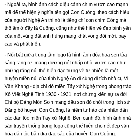
- Ngoài ra, hình ảnh cách điệu cánh chim vươn cao mạnh
mẽ để thể hiện ý nghĩa tên gọi Con Cuông, theo cách hiểu
của người Nghệ An thì nó là tiếng chỉ con chim Công mà
thổ âm ở đây là Cuông, cũng như thể hiện vẻ đẹp bình yên
của một vùng đất anh hùng mang khát vọng đổi mới, bay
cao và phát triển.
- Nổi bật giữa trung tâm logo là hình ảnh đóa hoa sen tỏa
sáng rạng rỡ, mang đường nét nhấp nhô, vươn cao như
những rặng núi thể hiện đặc trưng về tự nhiên là một
huyện miền núi của tỉnh Nghệ An đi cùng di tích nhà cụ Vi
Văn Khang - địa chỉ đỏ miền Tây xứ Nghệ trong phong trào
Xô Viết Nghệ Tĩnh 1930 - 1931, nơi chứng kiến sự ra đời
Chi bộ Đảng Môn Sơn mang dấu son đỏ chói trong lịch sử
Đảng bộ huyên Con Cuông, là niềm tự hào của nhân dân
các dân tộc miền Tây xứ Nghệ. Bên cạnh đó, hình ảnh nhà
sàn truyền thống trong logo cũng thể hiện cho nét đẹp văn
hóa dân tộc bản địa đặc sắc của huyện Con Cuông.