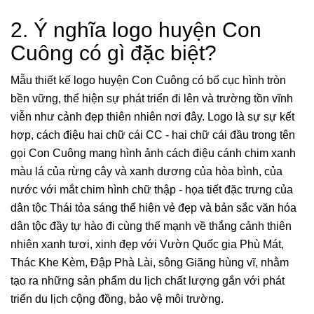
2. Ý nghĩa logo huyện Con
Cuông có gì đặc biệt?
Mẫu thiết kế logo huyện Con Cuông có bố cục hình tròn
bền vững, thể hiện sự phát triển đi lên và trường tồn vĩnh
viễn như cảnh đẹp thiên nhiên nơi đây. Logo là sự sự kết
hợp, cách điệu hai chữ cái CC - hai chữ cái đầu trong tên
gọi Con Cuông mang hình ảnh cách điệu cánh chim xanh
màu lá của rừng cây và xanh dương của hòa bình, của
nước với mắt chim hình chữ thập - họa tiết đặc trưng của
dân tộc Thái tỏa sáng thể hiện vẻ đẹp và bản sắc văn hóa
dân tộc đầy tự hào đi cùng thế mạnh về thắng cảnh thiên
nhiên xanh tươi, xinh đẹp với Vườn Quốc gia Phù Mát,
Thác Khe Kèm, Đập Phà Lài, sông Giăng hùng vĩ, nhằm
tạo ra những sản phẩm du lịch chất lượng gắn với phát
triển du lịch cộng đồng, bảo vệ môi trường.