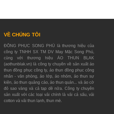
VỀ CHÚNG TÔI
ĐỒNG PHỤC SONG PHÚ là thương hiệu của
công ty TNHH SX TM DV May Mặc Song Phú,
cùng với thương hiệu ÁO THUN BLAK
(aothunblak.vn) là công ty chuyên về sản xuất áo
thun đồng phục công ty, áo thun đồng phục công
nhân - văn phòng, áo lớp, áo nhóm, áo thun sự
kiện, áo thun quảng cáo, áo thun quán... và áo cờ
đỏ sao vàng và cả tạp dề nữa. Công ty chuyên
sản xuất với các loại vải chính là vải cá sấu, vải
cotton và vải thun lạnh, thun mè.