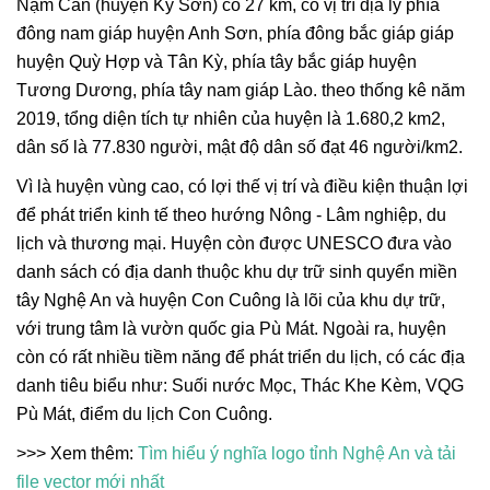
Nậm Cắn (huyện Kỳ Sơn) có 27 km, có vị trí địa lý phía
đông nam giáp huyện Anh Sơn, phía đông bắc giáp giáp
huyện Quỳ Hợp và Tân Kỳ, phía tây bắc giáp huyện
Tương Dương, phía tây nam giáp Lào. theo thống kê năm
2019, tổng diện tích tự nhiên của huyện là 1.680,2 km2,
dân số là 77.830 người, mật độ dân số đạt 46 người/km2.
Vì là huyện vùng cao, có lợi thế vị trí và điều kiện thuận lợi
để phát triển kinh tế theo hướng Nông - Lâm nghiệp, du
lịch và thương mại. Huyện còn được UNESCO đưa vào
danh sách có địa danh thuộc khu dự trữ sinh quyển miền
tây Nghệ An và huyện Con Cuông là lõi của khu dự trữ,
với trung tâm là vườn quốc gia Pù Mát. Ngoài ra, huyện
còn có rất nhiều tiềm năng để phát triển du lịch, có các địa
danh tiêu biểu như: Suối nước Mọc, Thác Khe Kèm, VQG
Pù Mát, điểm du lịch Con Cuông.
>>> Xem thêm:
Tìm hiểu ý nghĩa logo tỉnh Nghệ An và tải
file vector mới nhất