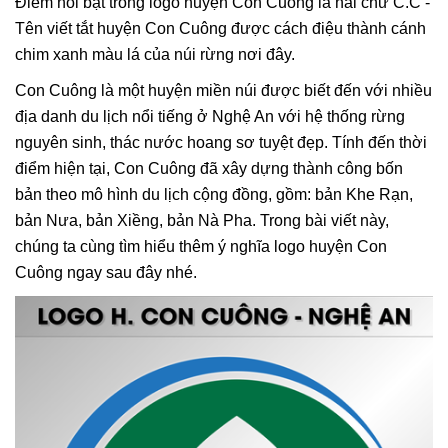
Điểm nổi bật trong logo huyện Con Cuông là hai chữ C.C -
Tên viết tắt huyện Con Cuông được cách điệu thành cánh
chim xanh màu lá của núi rừng nơi đây.
Con Cuông là một huyện miền núi được biết đến với nhiều
địa danh du lịch nổi tiếng ở Nghệ An với hệ thống rừng
nguyên sinh, thác nước hoang sơ tuyệt đẹp. Tính đến thời
điểm hiện tại, Con Cuông đã xây dựng thành công bốn
bản theo mô hình du lịch cộng đồng, gồm: bản Khe Rạn,
bản Nưa, bản Xiềng, bản Nà Pha. Trong bài viết này,
chúng ta cùng tìm hiểu thêm ý nghĩa logo huyện Con
Cuông ngay sau đây nhé.