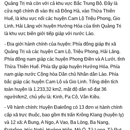
Quảng Trị mà còn với cả khu vực Bắc Trung Bộ. Đây là
cửa ngõ chính đi vào thị xã Đông Hà, vào Thừa Thiên
Huế, là khu vực nối các huyện Cam Lộ Triệu Phong, Gio
Linh, Hải Lăng với huyện Hướng Hóa của tỉnh Quảng Trị
là khu vực biên giới tiếp giáp với nước Lào.
- Địa giới hành chính của huyện: Phía đông giáp thị xã
Quảng Trị và các huyện Cam Lộ, Triệu Phong, Hải Lăng.
Phía đông nam giáp các huyện Phong Điền và A Lưới, tỉnh
Thừa Thiên Huế. Phía tây giáp huyện Hướng Hóa. Phía
nam giáp nước Cộng hòa Dân chủ Nhân dân Lào. Phía
bắc giáp các huyện Cam Lộ và Gio Linh. Tổng diện tích
toàn huyện là 1.233,32 km2, mật độ dân số đạt 36
người/km2, chủ yếu là: Kinh, Pa Cô, Vân Kiều.
- Về hành chính: Huyện Đakrông có 13 đơn vị hành chính
cấp xã trực thuộc, bao gồm thị trấn Krông Klang (huyện lỵ)
và 12 xã: A Bung, A Ngo, A Vao, Ba Lòng, Ba Nang,
Đakrông, Húc Nghì, Hướng Hiệp, Mò Ó, Tà Long, Tà Rụt,