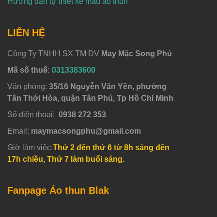
Hướng dẫn tự thiết kế mẫu áo thun
LIÊN HỆ
Công Ty TNHH SX TM DV
May Mặc Song Phú
Mã số thuế:
0313383600
Văn phòng:
35/16 Nguyễn Văn Yến, phường
Tân Thới Hòa, quận Tân Phú, Tp Hồ Chí Minh
Số điện thoại:
0938 272 353
Email:
maymacsongphu@gmail.com
Giờ làm việc:
Thứ 2 đến thứ 6 từ 8h sáng đến
17h chiều, Thứ 7 làm buổi sáng.
Fanpage Áo thun Blak