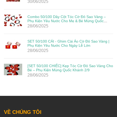
30/06/2025
Combo 50/100 Dây Cột Tóc Cờ Đỏ Sao Vàng –
Phụ Kiện Yêu Nước Cho Mẹ & Bé Mừng Quốc
Khánh 2/9
28/06/2025
SET 50/100 CÁI - Ghim Cài Áo Cờ Đỏ Sao Vàng |
Phụ Kiện Yêu Nước Cho Ngày Lễ Lớn
28/06/2025
[SET 50/100 CHIẾC] Kẹp Tóc Cờ Đỏ Sao Vàng Cho
Bé – Phụ Kiện Mừng Quốc Khánh 2/9
28/06/2025
VỀ CHÚNG TÔI