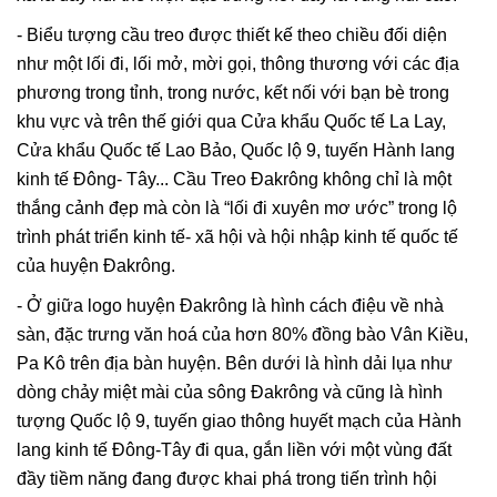
- Biểu tượng cầu treo được thiết kế theo chiều đối diện
như một lối đi, lối mở, mời gọi, thông thương với các địa
phương trong tỉnh, trong nước, kết nối với bạn bè trong
khu vực và trên thế giới qua Cửa khẩu Quốc tế La Lay,
Cửa khẩu Quốc tế Lao Bảo, Quốc lộ 9, tuyến Hành lang
kinh tế Đông- Tây... Cầu Treo Đakrông không chỉ là một
thắng cảnh đẹp mà còn là “lối đi xuyên mơ ước” trong lộ
trình phát triển kinh tế- xã hội và hội nhập kinh tế quốc tế
của huyện Đakrông.
- Ở giữa logo huyện Đakrông là hình cách điệu về nhà
sàn, đặc trưng văn hoá của hơn 80% đồng bào Vân Kiều,
Pa Kô trên địa bàn huyện. Bên dưới là hình dải lụa như
dòng chảy miệt mài của sông Đakrông và cũng là hình
tượng Quốc lộ 9, tuyến giao thông huyết mạch của Hành
lang kinh tế Đông-Tây đi qua, gắn liền với một vùng đất
đầy tiềm năng đang được khai phá trong tiến trình hội