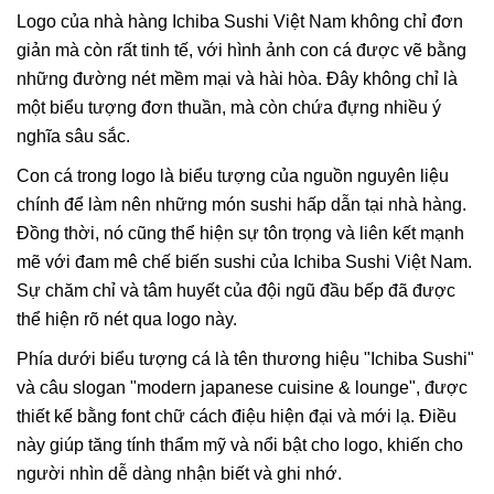
Logo của nhà hàng Ichiba Sushi Việt Nam không chỉ đơn
giản mà còn rất tinh tế, với hình ảnh con cá được vẽ bằng
những đường nét mềm mại và hài hòa. Đây không chỉ là
một biểu tượng đơn thuần, mà còn chứa đựng nhiều ý
nghĩa sâu sắc.
Con cá trong logo là biểu tượng của nguồn nguyên liệu
chính để làm nên những món sushi hấp dẫn tại nhà hàng.
Đồng thời, nó cũng thể hiện sự tôn trọng và liên kết mạnh
mẽ với đam mê chế biến sushi của Ichiba Sushi Việt Nam.
Sự chăm chỉ và tâm huyết của đội ngũ đầu bếp đã được
thể hiện rõ nét qua logo này.
Phía dưới biểu tượng cá là tên thương hiệu "Ichiba Sushi"
và câu slogan "modern japanese cuisine & lounge", được
thiết kế bằng font chữ cách điệu hiện đại và mới lạ. Điều
này giúp tăng tính thẩm mỹ và nổi bật cho logo, khiến cho
người nhìn dễ dàng nhận biết và ghi nhớ.