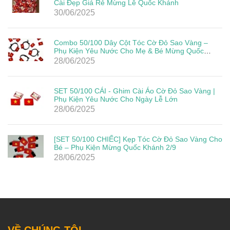
Cài Đẹp Giá Rẻ Mừng Lễ Quốc Khánh
30/06/2025
Combo 50/100 Dây Cột Tóc Cờ Đỏ Sao Vàng –
Phụ Kiện Yêu Nước Cho Mẹ & Bé Mừng Quốc
Khánh 2/9
28/06/2025
SET 50/100 CÁI - Ghim Cài Áo Cờ Đỏ Sao Vàng |
Phụ Kiện Yêu Nước Cho Ngày Lễ Lớn
28/06/2025
[SET 50/100 CHIẾC] Kẹp Tóc Cờ Đỏ Sao Vàng Cho
Bé – Phụ Kiện Mừng Quốc Khánh 2/9
28/06/2025