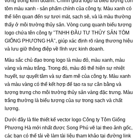
vững trong kinh doanh. Chính giữa logo là biểu tượng con
tôm màu xanh - sản phẩm chính của công ty. Màu xanh có
thể liên quan đến sự tươi mát, sạch sẽ, và là màu thường
thấy ở môi trường thủy sản. Vòng cung quanh biểu tượng
logo chứa tên công ty "TNHH ĐẦU TƯ THỦY SẢN TÔM
GIỐNG PHƯƠNG HÀ", giúp xác định rõ ràng thương hiệu
và lưu giữ thông điệp về lĩnh vực kinh doanh.
Màu sắc chủ đạo trong logo là màu đỏ, màu xanh, màu
vàng và màu trắng. Trong đó, màu đỏ thể hiện sự nhiệt
huyết, sự quyết tâm và sự đam mê của công ty. Màu xanh
và màu vàng có thể kết hợp để tạo ra sự cân bằng và
tượng trưng cho môi trường thủy sản vàng đặc trưng. Màu
trắng thường là biểu tượng của sự trong sạch và chất
lượng.
Dưới đây là file thiết kế vector logo Công ty Tôm Giống
Phương Hà mới nhất được Song Phú vẽ lại theo ảnh gốc,
các bạn có thể tải về làm tài liệu tham khảo tại đường link