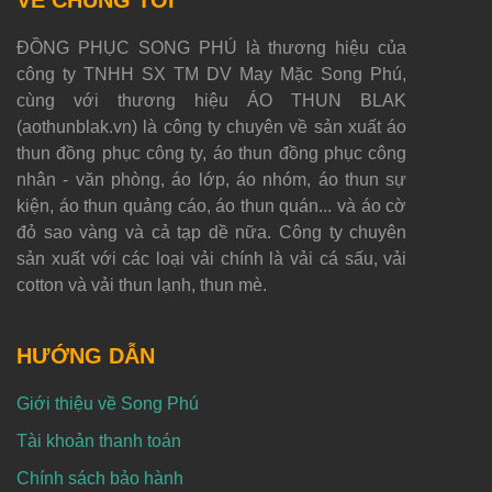
VỀ CHÚNG TÔI
ĐỒNG PHỤC SONG PHÚ là thương hiệu của
công ty TNHH SX TM DV May Mặc Song Phú,
cùng với thương hiệu ÁO THUN BLAK
(aothunblak.vn) là công ty chuyên về sản xuất áo
thun đồng phục công ty, áo thun đồng phục công
nhân - văn phòng, áo lớp, áo nhóm, áo thun sự
kiện, áo thun quảng cáo, áo thun quán... và áo cờ
đỏ sao vàng và cả tạp dề nữa. Công ty chuyên
sản xuất với các loại vải chính là vải cá sấu, vải
cotton và vải thun lạnh, thun mè.
HƯỚNG DẪN
Giới thiệu về Song Phú
Tài khoản thanh toán
Chính sách bảo hành