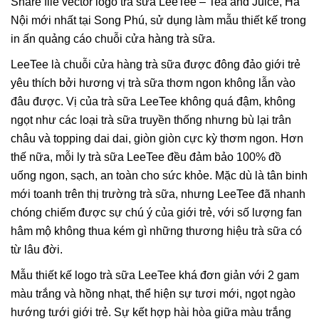
Share file vector logo trà sữa LeeTee – Tea and Juice, Hà
Nội mới nhất tại Song Phú, sử dụng làm mẫu thiết kế trong
in ấn quảng cáo chuỗi cửa hàng trà sữa.
LeeTee là chuỗi cửa hàng trà sữa được đông đảo giới trẻ
yêu thích bởi hương vị trà sữa thơm ngon không lẫn vào
đâu được. Vị của trà sữa LeeTee không quá đậm, không
ngọt như các loại trà sữa truyền thống nhưng bù lại trân
châu và topping dai dai, giòn giòn cực kỳ thơm ngon. Hơn
thế nữa, mỗi ly trà sữa LeeTee đều đảm bảo 100% đồ
uống ngon, sạch, an toàn cho sức khỏe. Mặc dù là tân binh
mới toanh trên thị trường trà sữa, nhưng LeeTee đã nhanh
chóng chiếm được sự chú ý của giới trẻ, với số lượng fan
hâm mộ không thua kém gì những thương hiệu trà sữa có
từ lâu đời.
Mẫu thiết kế logo trà sữa LeeTee khá đơn giản với 2 gam
màu trắng và hồng nhạt, thể hiện sự tươi mới, ngọt ngào
hướng tưới giới trẻ. Sự kết hợp hài hòa giữa màu trắng