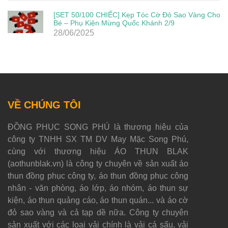
[SET 50/100 CHIẾC] Kẹp Tóc Cờ Đỏ Sao Vàng Cho
Bé – Phụ Kiện Mừng Quốc Khánh 2/9
28/06/2025
VỀ CHÚNG TÔI
ĐỒNG PHỤC SONG PHÚ là thương hiệu của
công ty TNHH SX TM DV May Mặc Song Phú,
cùng với thương hiệu ÁO THUN BLAK
(aothunblak.vn) là công ty chuyên về sản xuất áo
thun đồng phục công ty, áo thun đồng phục công
nhân - văn phòng, áo lớp, áo nhóm, áo thun sự
kiện, áo thun quảng cáo, áo thun quán... và áo cờ
đỏ sao vàng và cả tạp dề nữa. Công ty chuyên
sản xuất với các loại vải chính là vải cá sấu, vải