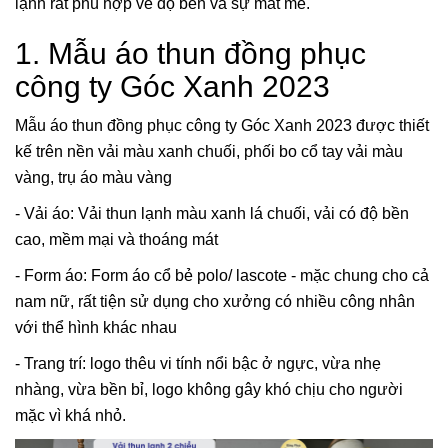
lạnh rất phù hợp về độ bền và sự mát mẻ.
1. Mẫu áo thun đồng phục
công ty Góc Xanh 2023
Mẫu áo thun đồng phục công ty Góc Xanh 2023 được thiết
kế trên nền vải màu xanh chuối, phối bo cổ tay vải màu
vàng, trụ áo màu vàng
- Vải áo: Vải thun lạnh màu xanh lá chuối, vải có độ bền
cao, mềm mại và thoáng mát
- Form áo: Form áo cổ bẻ polo/ lascote - mặc chung cho cả
nam nữ, rất tiện sử dụng cho xưởng có nhiều công nhân
với thể hình khác nhau
- Trang trí: logo thêu vi tính nổi bậc ở ngực, vừa nhẹ
nhàng, vừa bền bỉ, logo không gây khó chịu cho người
mặc vì khá nhỏ.