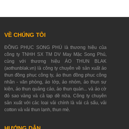
VỀ CHÚNG TÔI
ĐỒNG PHỤC SONG PHÚ là thương hiệu của
công ty TNHH SX TM DV May Mặc Song Phú,
cùng với thương hiệu ÁO THUN BLAK
(aothunblak.vn) là công ty chuyên về sản xuất áo
thun đồng phục công ty, áo thun đồng phục công
nhân - văn phòng, áo lớp, áo nhóm, áo thun sự
kiện, áo thun quảng cáo, áo thun quán... và áo cờ
đỏ sao vàng và cả tạp dề nữa. Công ty chuyên
sản xuất với các loại vải chính là vải cá sấu, vải
cotton và vải thun lạnh, thun mè.
HƯỚNG DẪN