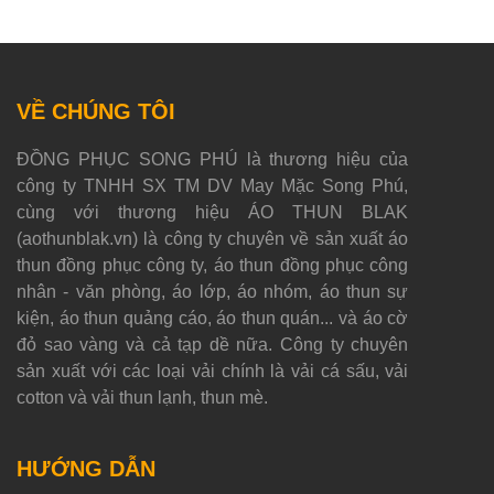
VỀ CHÚNG TÔI
ĐỒNG PHỤC SONG PHÚ là thương hiệu của
công ty TNHH SX TM DV May Mặc Song Phú,
cùng với thương hiệu ÁO THUN BLAK
(aothunblak.vn) là công ty chuyên về sản xuất áo
thun đồng phục công ty, áo thun đồng phục công
nhân - văn phòng, áo lớp, áo nhóm, áo thun sự
kiện, áo thun quảng cáo, áo thun quán... và áo cờ
đỏ sao vàng và cả tạp dề nữa. Công ty chuyên
sản xuất với các loại vải chính là vải cá sấu, vải
cotton và vải thun lạnh, thun mè.
HƯỚNG DẪN