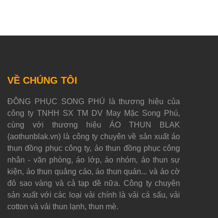
VỀ CHÚNG TÔI
ĐỒNG PHỤC SONG PHÚ là thương hiệu của
công ty TNHH SX TM DV May Mặc Song Phú,
cùng với thương hiệu ÁO THUN BLAK
(aothunblak.vn) là công ty chuyên về sản xuất áo
thun đồng phục công ty, áo thun đồng phục công
nhân - văn phòng, áo lớp, áo nhóm, áo thun sự
kiện, áo thun quảng cáo, áo thun quán... và áo cờ
đỏ sao vàng và cả tạp dề nữa. Công ty chuyên
sản xuất với các loại vải chính là vải cá sấu, vải
cotton và vải thun lạnh, thun mè.