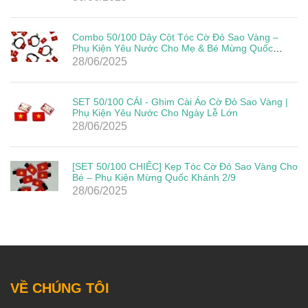
Combo 50/100 Dây Cột Tóc Cờ Đỏ Sao Vàng –
Phụ Kiện Yêu Nước Cho Mẹ & Bé Mừng Quốc
Khánh 2/9
28/06/2025
SET 50/100 CÁI - Ghim Cài Áo Cờ Đỏ Sao Vàng |
Phụ Kiện Yêu Nước Cho Ngày Lễ Lớn
28/06/2025
[SET 50/100 CHIẾC] Kẹp Tóc Cờ Đỏ Sao Vàng Cho
Bé – Phụ Kiện Mừng Quốc Khánh 2/9
28/06/2025
VỀ CHÚNG TÔI