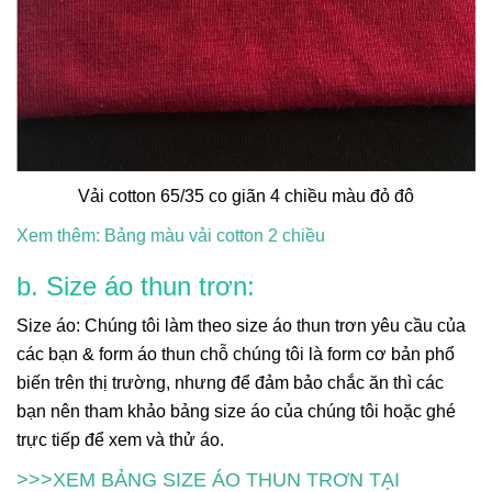
Vải cotton 65/35 co giãn 4 chiều màu đỏ đô
Xem thêm: Bảng màu vải cotton 2 chiều
b. Size
áo thun trơn
:
Size áo: Chúng tôi làm theo size áo thun trơn yêu cầu của
các bạn & form áo thun chỗ chúng tôi là form cơ bản phổ
biến trên thị trường, nhưng để đảm bảo chắc ăn thì các
bạn nên tham khảo bảng size áo của chúng tôi hoặc ghé
trực tiếp để xem và thử áo.
>>>XEM BẢNG SIZE ÁO THUN TRƠN TẠI