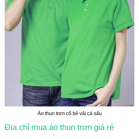
Áo thun trơn cổ bẻ vải cá sấu
Địa chỉ mua
áo thun trơn giá rẻ