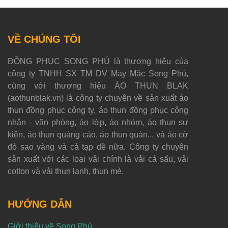
VỀ CHÚNG TÔI
ĐỒNG PHỤC SONG PHÚ là thương hiệu của
công ty TNHH SX TM DV May Mặc Song Phú,
cùng với thương hiệu ÁO THUN BLAK
(aothunblak.vn) là công ty chuyên về sản xuất áo
thun đồng phục công ty, áo thun đồng phục công
nhân - văn phòng, áo lớp, áo nhóm, áo thun sự
kiện, áo thun quảng cáo, áo thun quán... và áo cờ
đỏ sao vàng và cả tạp dề nữa. Công ty chuyên
sản xuất với các loại vải chính là vải cá sấu, vải
cotton và vải thun lạnh, thun mè.
HƯỚNG DẪN
Giới thiệu về Song Phú