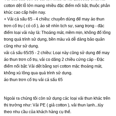
cotton dệt lỗ lớn mang nhiều đặc điểm nổi bật, thuộc phân
khúc cao cấp hiện nay.
+ Vải cá sấu 65 - 4 chiều: chuyên dùng để may áo thun
trơn cổ trụ ( có cổ ), áo sẽ nhìn lịch sự, sang trọng - đặc
điểm loại vải này là: Thoáng mát, mềm mịn, không đổ lông
trong quá trình sử dụng, bền màu và dễ dàng bảo quản
cũng như sử dụng.
vải cá sấu 65/35 - 2 chiều: Loại này cũng sử dụng để may
áo thun trơn cổ trụ, vải co dãng 2 chiều cứng cáp - Đặc
điểm nổi bật: Vải dệt bằng sợi cotton mặc thoáng mát,
không xù lông qua quá trình sử dụng.
áo thun trơn cổ trụ vải cá sấu 65
Ngoài ra chúng tôi còn sử dụng các loại vải thun khác trên
thị trường như: Vải PE ( giả cotton ), vải thun lạnh...tùy
theo nhu cầu của khách hàng cụ thể.