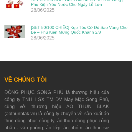
Phụ Kiện Yêu Nước Cho Ngày Lễ Lớn
28/06/2025
[SET 50/100 CHIẾC] Kẹp Tóc Cờ Đỏ Sao Vàng Cho
Bé – Phụ Kiện Mừng Quốc Khánh 2/9
28/06/2025
VỀ CHÚNG TÔI
ĐỒNG PHỤC SONG PHÚ là thương hiệu của
công ty TNHH SX TM DV May Mặc Song Phú,
cùng với thương hiệu ÁO THUN BLAK
(aothunblak.vn) là công ty chuyên về sản xuất áo
thun đồng phục công ty, áo thun đồng phục công
nhân - văn phòng, áo lớp, áo nhóm, áo thun sự