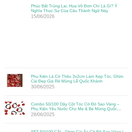
Phúc Bất Trùng Lai, Họa Vô Đơn Chí Là Gì? Ý
Nghĩa Thực Sự Của Câu Thành Ngữ Này
15/06/2026
Phụ Kiện Lá Cờ Thêu 3x2cm Làm Kẹp Tóc, Ghim
Cài Đẹp Giá Rẻ Mừng Lễ Quốc Khánh
30/06/2025
Combo 50/100 Dây Cột Tóc Cờ Đỏ Sao Vàng –
Phụ Kiện Yêu Nước Cho Mẹ & Bé Mừng Quốc
Khánh 2/9
28/06/2025
SET 50/100 CÁI - Ghim Cài Áo Cờ Đỏ Sao Vàng |