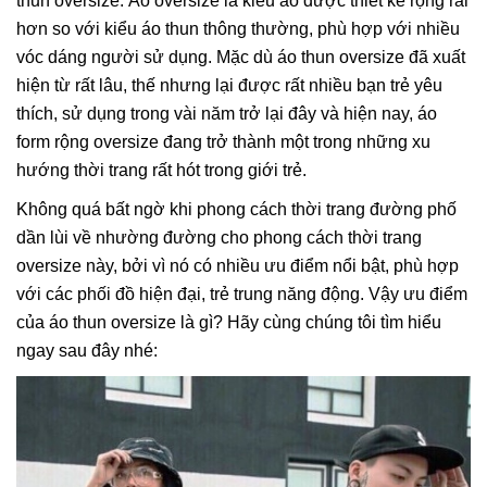
thun oversize. Áo oversize là kiểu áo được thiết kế rộng rãi
hơn so với kiểu áo thun thông thường, phù hợp với nhiều
vóc dáng người sử dụng. Mặc dù áo thun oversize đã xuất
hiện từ rất lâu, thế nhưng lại được rất nhiều bạn trẻ yêu
thích, sử dụng trong vài năm trở lại đây và hiện nay, áo
form rộng oversize đang trở thành một trong những xu
hướng thời trang rất hót trong giới trẻ.
Không quá bất ngờ khi phong cách thời trang đường phố
dần lùi về nhường đường cho phong cách thời trang
oversize này, bởi vì nó có nhiều ưu điểm nổi bật, phù hợp
với các phối đồ hiện đại, trẻ trung năng động. Vậy ưu điểm
của áo thun oversize là gì? Hãy cùng chúng tôi tìm hiểu
ngay sau đây nhé: