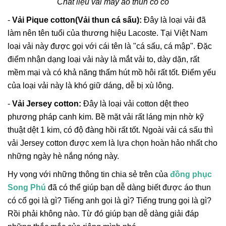
Chất liệu vải may áo thun có cổ
-
Vải Pique cotton(Vải thun cá sấu):
Đây là loại vải đã
làm nên tên tuổi của thương hiệu Lacoste. Tại Việt Nam
loại vải này được gọi với cái tên là "cá sấu, cá mập". Đặc
điểm nhận dạng loại vải này là mắt vải to, dày dặn, rất
mềm mại và có khả năng thấm hút mồ hôi rất tốt. Điểm yếu
của loại vải này là khó giữ dáng, dễ bị xù lông.
-
Vải Jersey cotton:
Đây là loại vải cotton dệt theo
phương pháp canh kim. Bề mặt vải rất láng mịn nhờ kỹ
thuật dệt 1 kim, có độ đàng hồi rất tốt. Ngoài vải cá sấu thì
vải Jersey cotton được xem là lựa chọn hoàn hảo nhất cho
những ngày hè nắng nóng này.
Hy vọng với những thông tin chia sẻ trên của
đồng phục
Song Phú
đã có thể giúp bạn dễ dàng biết được áo thun
có cổ gọi là gì? Tiếng anh gọi là gì? Tiếng trung gọi là gì?
Rồi phải không nào. Từ đó giúp bạn dễ dàng giải đáp