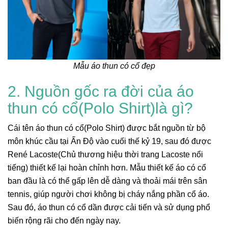
Mẫu áo thun có cổ đẹp
2. Nguồn gốc ra đời của áo
thun có cổ(Polo Shirt)là gì?
Cái tên áo thun có cổ(Polo Shirt) được bắt nguồn từ bộ
môn khúc cầu tại Ấn Độ vào cuối thế kỷ 19, sau đó được
René Lacoste(Chủ thương hiệu thời trang Lacoste nổi
tiếng) thiết kế lại hoàn chỉnh hơn. Mẫu thiết kế áo có cổ
ban đầu là có thể gấp lên dễ dàng và thoải mái trên sân
tennis, giúp người chơi không bị cháy nắng phần cổ áo.
Sau đó, áo thun có cổ dần được cải tiến và sử dụng phổ
biến rộng rãi cho đến ngày nay.