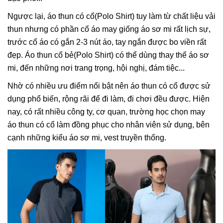
Ngược lại, áo thun có cổ(Polo Shirt) tuy làm từ chất liệu vải
thun nhưng có phần cổ áo may giống áo sơ mi rất lịch sự,
trước cổ áo có gắn 2-3 nút áo, tay ngắn được bo viền rất
đẹp. Áo thun cổ bẻ(Polo Shirt) có thể dùng thay thế áo sơ
mi, đến những nơi trang trọng, hội nghị, đám tiệc...
Nhờ có nhiều ưu điểm nổi bật nên áo thun có cổ được sử
dụng phổ biến, rộng rãi để đi làm, đi chơi đều được. Hiện
nay, có rất nhiều công ty, cơ quan, trường học chọn may
áo thun có cổ làm đồng phục cho nhân viên sử dụng, bên
cạnh những kiểu áo sơ mi, vest truyền thống.