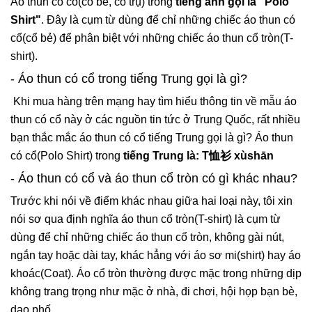
Áo thun có cổ(cổ bẻ, cổ trụ) trong
tiếng anh gọi là "Polo
Shirt"
. Đây là cụm từ dùng để chỉ những chiếc áo thun có
cổ(cổ bẻ) để phân biệt với những chiếc áo thun cổ tròn(T-
shirt).
- Áo thun có cổ trong tiếng Trung gọi là gì?
Khi mua hàng trên mạng hay tìm hiểu thông tin về mẫu áo
thun có cổ này ở các nguồn tin tức ở Trung Quốc, rất nhiều
bạn thắc mắc áo thun có cổ tiếng Trung gọi là gì? Áo thun
có cổ(Polo Shirt) trong
tiếng Trung là: T恤衫 xùshān
- Áo thun có cổ và áo thun cổ tròn có gì khác nhau?
Trước khi nói về điểm khác nhau giữa hai loại này, tôi xin
nói sơ qua định nghĩa áo thun cổ tròn(T-shirt) là cụm từ
dùng để chỉ những chiếc áo thun cổ tròn, không gài nút,
ngắn tay hoặc dài tay, khác hẳng với áo sơ mi(shirt) hay áo
khoác(Coat). Áo cổ tròn thường được mặc trong những dịp
không trang trọng như mặc ở nhà, đi chơi, hội họp bạn bè,
dạo phố...