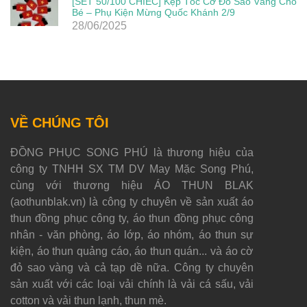
[SET 50/100 CHIẾC] Kẹp Tóc Cờ Đỏ Sao Vàng Cho
Bé – Phụ Kiện Mừng Quốc Khánh 2/9
28/06/2025
VỀ CHÚNG TÔI
ĐỒNG PHỤC SONG PHÚ là thương hiệu của
công ty TNHH SX TM DV May Mặc Song Phú,
cùng với thương hiệu ÁO THUN BLAK
(aothunblak.vn) là công ty chuyên về sản xuất áo
thun đồng phục công ty, áo thun đồng phục công
nhân - văn phòng, áo lớp, áo nhóm, áo thun sự
kiện, áo thun quảng cáo, áo thun quán... và áo cờ
đỏ sao vàng và cả tạp dề nữa. Công ty chuyên
sản xuất với các loại vải chính là vải cá sấu, vải
cotton và vải thun lạnh, thun mè.