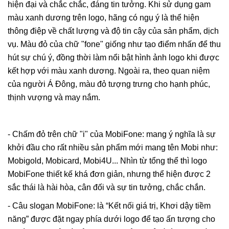
hiện đại và chắc chắc, đáng tin tưởng. Khi sử dụng gam
màu xanh dương trên logo, hãng có ngụ ý là thể hiện
thông điệp về chất lượng và độ tin cậy của sản phẩm, dịch
vụ. Màu đỏ của chữ "fone" giống như tạo điểm nhấn để thu
hút sự chú ý, đồng thời làm nổi bật hình ảnh logo khi được
kết hợp với màu xanh dương. Ngoài ra, theo quan niệm
của người Á Đông, màu đỏ tượng trưng cho hạnh phúc,
thịnh vượng và may nắm.
- Chấm đỏ trên chữ "i" của MobiFone: mang ý nghĩa là sự
khởi đầu cho rất nhiều sản phẩm mới mang tên Mobi như:
Mobigold, Mobicard, Mobi4U... Nhìn từ tổng thể thì logo
MobiFone thiết kế khá đơn giản, nhưng thể hiện được 2
sắc thái là hài hòa, cân đối và sự tin tưởng, chắc chắn.
- Câu slogan MobiFone: là “Kết nối giá trị, Khơi dậy tiềm
năng” được đặt ngay phía dưới logo để tạo ấn tượng cho