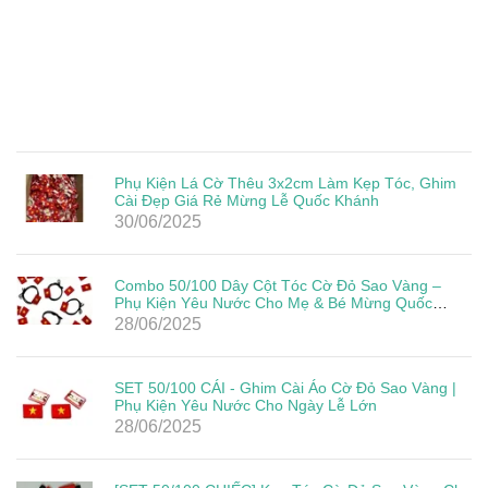
Phụ Kiện Lá Cờ Thêu 3x2cm Làm Kẹp Tóc, Ghim
Cài Đẹp Giá Rẻ Mừng Lễ Quốc Khánh
30/06/2025
Combo 50/100 Dây Cột Tóc Cờ Đỏ Sao Vàng –
Phụ Kiện Yêu Nước Cho Mẹ & Bé Mừng Quốc
Khánh 2/9
28/06/2025
SET 50/100 CÁI - Ghim Cài Áo Cờ Đỏ Sao Vàng |
Phụ Kiện Yêu Nước Cho Ngày Lễ Lớn
28/06/2025