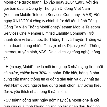
MobiFone được thành lập vào ngày 16/04/1993, với tên
gọi ban đầu là Công ty Thông tin Di động Việt Nam
(Vietnam Mobile Telecom Services Company - VMS). Đến
ngày 01/12/2014 công ty chính thức đổi tên thành Tổng
Công Ty Viễn Thông MobiFone(Vietnam Mobile Telecom
Services One Member Limited Liability Company), trở
thành đơn vị trực thuộc Bộ Thông Tin và Truyền Thông và
kinh doanh trong nhiều lĩnh vực như: Dịch vụ Viễn Thông,
Internet, truyền hình, VAS, Data, dịch vụ công nghệ thông
tin...
- Hiện nay, MobiFone là một trong top 3 nhà mạng lớn nhất
cả nước, chiếm hơn 30% thị phần. Đặc biệt, hãng là nhà
cung cấp mạng thông tin di động đầu tiên và duy nhất tại
Việt Nam được người tiêu dùng bình chọn là thương hiệu
được yêu thích nhất trong 6 năm liền.
- Sự thành công như ngày hôm nay của MobiFone là kết
quả của quá trình không ngừng nổ lực phấn đấu, luôn cố