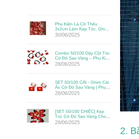
Phụ Kiện Lá Cờ Thêu
3x2cm Làm Kẹp Tóc, Ghim
Cài Đẹp Giá Rẻ Mừng Lễ
30/06/2025
Quốc Khánh
Combo 50/100 Dây Cột Tóc
Cờ Đỏ Sao Vàng – Phụ Kiện
Yêu Nước Cho Mẹ & Bé
28/06/2025
Mừng Quốc Khánh 2/9
SET 50/100 CÁI - Ghim Cài
Áo Cờ Đỏ Sao Vàng | Phụ
Kiện Yêu Nước Cho Ngày
28/06/2025
Lễ Lớn
[SET 50/100 CHIẾC] Kẹp
Tóc Cờ Đỏ Sao Vàng Cho
Bé – Phụ Kiện Mừng Quốc
28/06/2025
Khánh 2/9
2. B