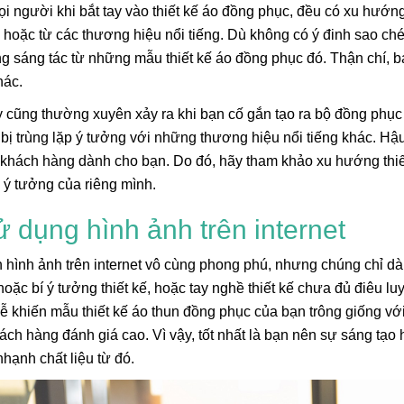
i người khi bắt tay vào thiết kế áo đồng phục, đều có xu hư
 hoặc từ các thương hiệu nổi tiếng. Dù không có ý đinh sao ché
 sáng tác từ những mẫu thiết kế áo đồng phục đó. Thận chí, 
hác.
 cũng thường xuyên xảy ra khi bạn cố gắn tạo ra bộ đồng phục đ
bị trùng lặp ý tưởng với những thương hiệu nổi tiếng khác. Hậ
khách hàng dành cho bạn. Do đó, hãy tham khảo xu hướng thiết 
 ý tưởng của riêng mình.
ử dụng hình ảnh trên internet
 hình ảnh trên internet vô cùng phong phú, nhưng chúng chỉ 
hoặc bí ý tưởng thiết kế, hoặc tay nghề thiết kế chưa đủ điêu lu
ễ khiến mẫu thiết kế áo thun đồng phục của bạn trông giống vớ
ch hàng đánh giá cao. Vì vậy, tốt nhất là bạn nên sự sáng tạo 
nhạnh chất liệu từ đó.