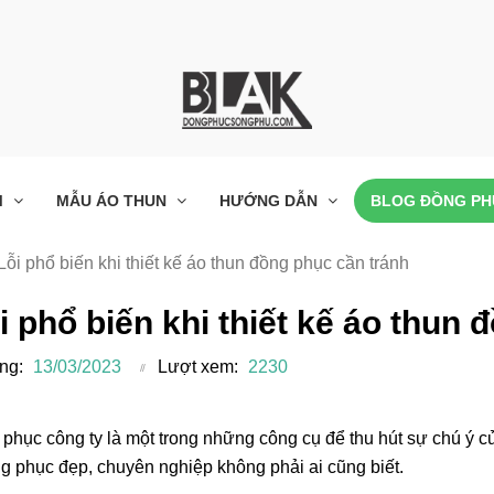
M
MẪU ÁO THUN
HƯỚNG DẪN
BLOG ĐỒNG PH
Lỗi phổ biến khi thiết kế áo thun đồng phục cần tránh
i phổ biến khi thiết kế áo thun
ng:
13/03/2023
Lượt xem:
2230
phục công ty là một trong những công cụ để thu hút sự chú ý củ
g phục đẹp, chuyên nghiệp không phải ai cũng biết.