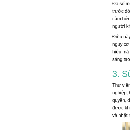
Đa số mọ
trước đó
cảm hứng
người k
Điều này
nguy cơ 
hiệu mà 
sáng tạo
3. S
Thư viện
nghiệp, 
quyền, d
được khá
và nhặt 