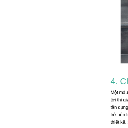
4. C
Một mẫu 
tới thị 
tận dụng
trở nên 
thiết kế