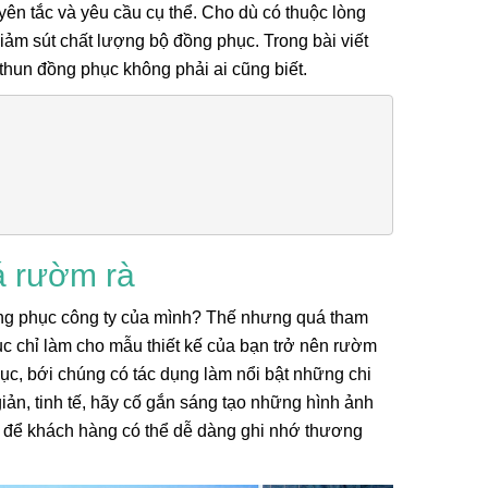
uyên tắc và yêu cầu cụ thể. Cho dù có thuộc lòng
ảm sút chất lượng bộ đồng phục. Trong bài viết
thun đồng phục không phải ai cũng biết.
á rườm rà
i, Họa Vô
Lá Cờ Thêu Mini – Patch Ủi
đồng phục công ty của mình? Thế nhưng quá tham
 Nghĩa
Quốc Kỳ Việt Nam Đẹp, Sắc
c chỉ làm cho mẫu thiết kế của bạn trở nên rườm
 Thành
Nét
26/06/2025
hục, bới chúng có tác dụng làm nổi bật những chi
giản, tinh tế, hãy cố gắn sáng tạo những hình ảnh
g để khách hàng có thể dễ dàng ghi nhớ thương