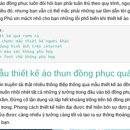
 áo đồng phục luôn đòi hỏi bạn phải tuân thủ theo quy trình, ng
ều đó, nhưng bạn vẫn có thể mắc phải những sai lầm dẫn tới gi
g Phú xin mách nhỏ cho bạn những lỗi phổ biến khi thiết kế áo 
n font chữ không phù hợp
ẫu thiết kế áo thun đồng phục qu
Lá Cờ Thêu Mini – Patch Ủi
Phúc Bất Trùng La
 truyền tải thật nhiều thông điệp thông qua mẫu thiết kế áo 
Quốc Kỳ Việt Nam Đẹp, Sắc
Đơn Chí Là Gì? Ý
muốn nhồi nhét tất cả những ý tưởng trong đầu vào bộ đồng phụ
Nét
Thực Sự Của Câu
26/06/2025
15/06/2026
Ngữ Này
i rắm. Đừng cố tận dụng và lấp hết khoảng trống trên bộ đồng p
n trọng. Phong cách thiết kế hiện đại được thể hiện bởi sự đơn 
ứa được càng nhiếu ý tưởng càng tốt và tạo ra sự thông thoán
 bạn.