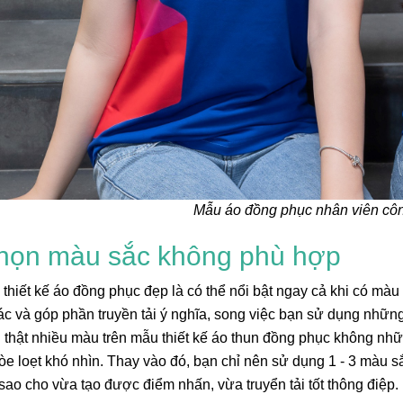
Mẫu áo đồng phục nhân viên côn
họn màu sắc không phù hợp
thiết kế áo đồng phục đẹp là có thể nổi bật ngay cả khi có màu
giác và góp phần truyền tải ý nghĩa, song việc bạn sử dụng nh
 thật nhiều màu trên mẫu thiết kế áo thun đồng phục không nh
lòe loẹt khó nhìn. Thay vào đó, bạn chỉ nên sử dụng 1 - 3 màu 
, sao cho vừa tạo được điểm nhấn, vừa truyển tải tốt thông điệp.