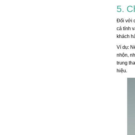
5. C
Đối với 
cá tính 
khách hà
Ví dụ: N
nhộn, nh
trung th
hiệu.